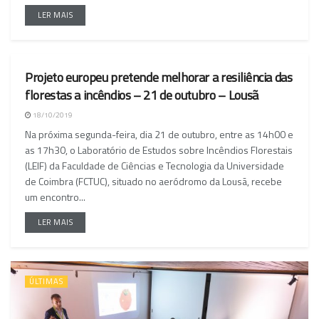
LER MAIS
Projeto europeu pretende melhorar a resiliência das
ÚLTIMAS
florestas a incêndios – 21 de outubro – Lousã
18/10/2019
Na próxima segunda-feira, dia 21 de outubro, entre as 14h00 e
as 17h30, o Laboratório de Estudos sobre Incêndios Florestais
(LEIF) da Faculdade de Ciências e Tecnologia da Universidade
de Coimbra (FCTUC), situado no aeródromo da Lousã, recebe
um encontro...
LER MAIS
ÚLTIMAS