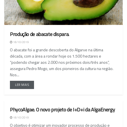
Produção de abacate dispara.
18/10/2019
O abacate foi a grande descoberta do Algarve na última
década, com a área a rondar hoje os 1.500 hectares e
“podendo chegar aos 2.000 nos próximos dois/três anos”,
assegura Pedro Mogo, um dos pioneiros da cultura na região.
Nos...
LER MAIS
PhycoAlgae. O novo projeto de I+D+i da AlgaEnergy
NACIONAL
18/10/2019
O objetivo é otimizar um inovador processo de produção e