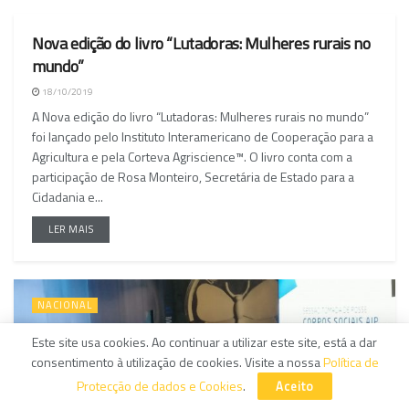
Nova edição do livro “Lutadoras: Mulheres rurais no
NACIONAL
mundo”
18/10/2019
A Nova edição do livro “Lutadoras: Mulheres rurais no mundo”
foi lançado pelo Instituto Interamericano de Cooperação para a
Agricultura e pela Corteva Agriscience™. O livro conta com a
participação de Rosa Monteiro, Secretária de Estado para a
Cidadania e...
LER MAIS
NACIONAL
Este site usa cookies. Ao continuar a utilizar este site, está a dar
consentimento à utilização de cookies. Visite a nossa
Política de
Protecção de dados e Cookies
.
Aceito