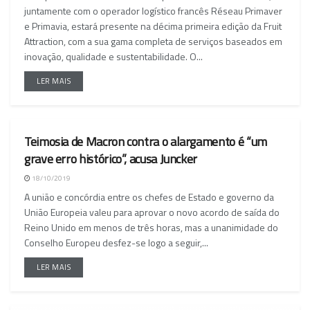
juntamente com o operador logístico francês Réseau Primaver
e Primavia, estará presente na décima primeira edição da Fruit
Attraction, com a sua gama completa de serviços baseados em
inovação, qualidade e sustentabilidade. O...
LER MAIS
Teimosia de Macron contra o alargamento é “um
NACIONAL
grave erro histórico”, acusa Juncker
18/10/2019
A união e concórdia entre os chefes de Estado e governo da
União Europeia valeu para aprovar o novo acordo de saída do
Reino Unido em menos de três horas, mas a unanimidade do
Conselho Europeu desfez-se logo a seguir,...
LER MAIS