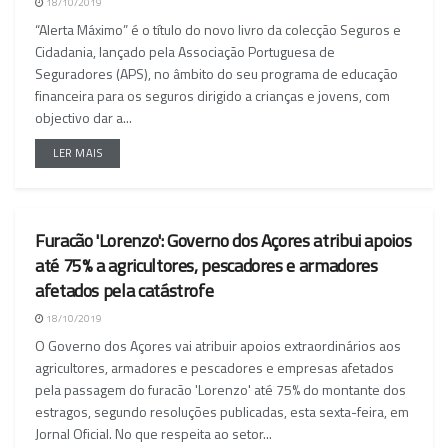
18/10/2019
“Alerta Máximo” é o título do novo livro da colecção Seguros e
Cidadania, lançado pela Associação Portuguesa de
Seguradores (APS), no âmbito do seu programa de educação
financeira para os seguros dirigido a crianças e jovens, com
objectivo dar a...
LER MAIS
Furacão 'Lorenzo': Governo dos Açores atribui apoios
NACIONAL
até 75% a agricultores, pescadores e armadores
afetados pela catástrofe
18/10/2019
O Governo dos Açores vai atribuir apoios extraordinários aos
agricultores, armadores e pescadores e empresas afetados
pela passagem do furacão 'Lorenzo' até 75% do montante dos
estragos, segundo resoluções publicadas, esta sexta-feira, em
Jornal Oficial. No que respeita ao setor...