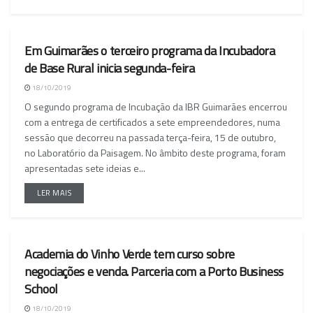
Em Guimarães o terceiro programa da Incubadora
NACIONAL
de Base Rural inicia segunda-feira
18/10/2019
O segundo programa de Incubação da IBR Guimarães encerrou
com a entrega de certificados a sete empreendedores, numa
sessão que decorreu na passada terça-feira, 15 de outubro,
no Laboratório da Paisagem. No âmbito deste programa, foram
apresentadas sete ideias e...
LER MAIS
Academia do Vinho Verde tem curso sobre
NACIONAL
negociações e venda. Parceria com a Porto Business
School
18/10/2019