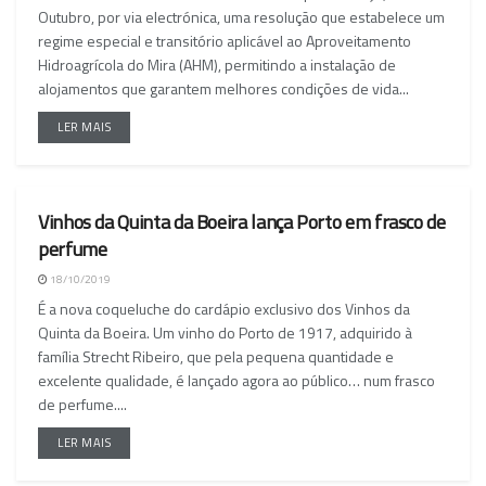
Outubro, por via electrónica, uma resolução que estabelece um
regime especial e transitório aplicável ao Aproveitamento
Hidroagrícola do Mira (AHM), permitindo a instalação de
alojamentos que garantem melhores condições de vida...
LER MAIS
Vinhos da Quinta da Boeira lança Porto em frasco de
NACIONAL
perfume
18/10/2019
É a nova coqueluche do cardápio exclusivo dos Vinhos da
Quinta da Boeira. Um vinho do Porto de 1917, adquirido à
família Strecht Ribeiro, que pela pequena quantidade e
excelente qualidade, é lançado agora ao público… num frasco
de perfume....
LER MAIS