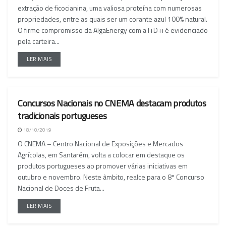
extração de ficocianina, uma valiosa proteína com numerosas
propriedades, entre as quais ser um corante azul 100% natural.
O firme compromisso da AlgaEnergy com a I+D+i é evidenciado
pela carteira...
LER MAIS
Concursos Nacionais no CNEMA destacam produtos
NACIONAL
tradicionais portugueses
18/10/2019
O CNEMA – Centro Nacional de Exposições e Mercados
Agrícolas, em Santarém, volta a colocar em destaque os
produtos portugueses ao promover várias iniciativas em
outubro e novembro. Neste âmbito, realce para o 8º Concurso
Nacional de Doces de Fruta...
LER MAIS