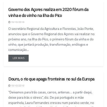
Governo dos Açores realiza em 2020 fórum da
NACIONAL
vinha e do vinho na ilha do Pico
19/10/2019
O secretário Regional da Agricultura e Florestas, João Ponte,
anunciou que o Governo Regional dos Açores vai realizar no
próximo ano, na Ilha do Pico, o primeiro fórum da vinha e do
vinho, que juntará produção, transformação, enólogos e
comunicação...
LER MAIS
Douro, o rio que apaga fronteiras no sul da Europa
NACIONAL
19/10/2019
“Deixamos para trás casas, carros, antenas… a partir daqui,
deixe para trás o stress”, diz. De pai português e mãe
espanhola, Laura Fernandes cresceu num paraíso verde, no