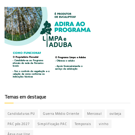
Temas em destaque
Candidaturas PU
Guerra Médio Oriente
Mercosul
ovibeja
PAC pós 2027
Simplificação PAC
Temporais
vinho
Água que Une