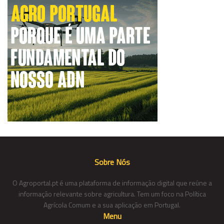
Sobre Nós
O Agroportal.pt é uma plataforma de informação digital que reúne a
informação relevante sobre agricultura. Tem um foco na Política
Agrícola Comum e a sua aplicação em Portugal.
Menu