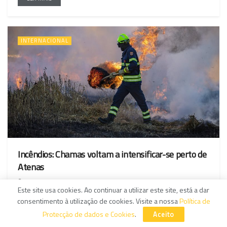
INTERNACIONAL
Incêndios: Chamas voltam a intensificar-se perto de
Atenas
03/08/2026
Este site usa cookies. Ao continuar a utilizar este site, está a dar
Os incêndios que há quatro dias atingem a região de Atenas
consentimento à utilização de cookies. Visite a nossa
Política de
voltaram hoje a intensificar-se, ameaçando zonas habitadas e
Protecção de dados e Cookies
.
Aceito
industriais a oeste da capital grega, apesar da diminuição do