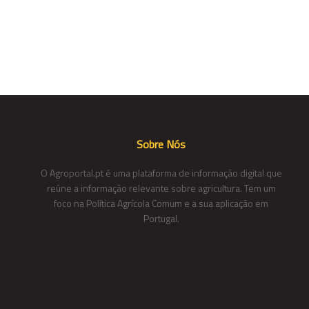
Sobre Nós
O Agroportal.pt é uma plataforma de informação digital que
reúne a informação relevante sobre agricultura. Tem um
foco na Política Agrícola Comum e a sua aplicação em
Portugal.