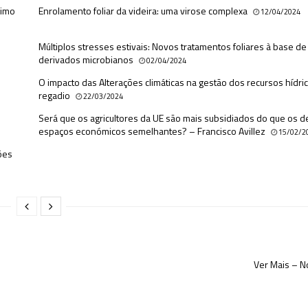
ximo
Enrolamento foliar da videira: uma virose complexa
12/04/2024
Múltiplos stresses estivais: Novos tratamentos foliares à base de
derivados microbianos
02/04/2024
O impacto das Alterações climáticas na gestão dos recursos hídri
regadio
22/03/2024
Será que os agricultores da UE são mais subsidiados do que os d
espaços económicos semelhantes? – Francisco Avillez
15/02/2
ões
Ver Mais – No