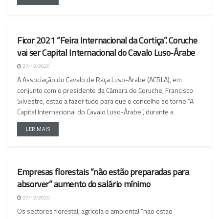
Ficor 2021 “Feira Internacional da Cortiça”. Coruche
NACIONAL
vai ser Capital Internacional do Cavalo Luso-Árabe
27/12/2020
A Associação do Cavalo de Raça Luso-Árabe (ACRLA), em
conjunto com o presidente da Câmara de Coruche, Francisco
Silvestre, estão a fazer tudo para que o concelho se torne “A
Capital Internacional do Cavalo Luso-Árabe”, durante a
LER MAIS
Empresas florestais “não estão preparadas para
NACIONAL
absorver” aumento do salário mínimo
27/12/2020
Os sectores florestal, agrícola e ambiental “não estão