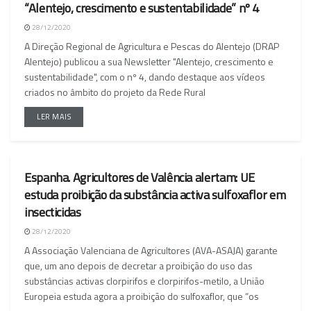
“Alentejo, crescimento e sustentabilidade” nº 4
28/12/2020
A Direção Regional de Agricultura e Pescas do Alentejo (DRAP
Alentejo) publicou a sua Newsletter "Alentejo, crescimento e
sustentabilidade", com o nº 4, dando destaque aos vídeos
criados no âmbito do projeto da Rede Rural
LER MAIS
Espanha. Agricultores de Valência alertam: UE
NACIONAL
estuda proibição da substância activa sulfoxaflor em
insecticidas
28/12/2020
A Associação Valenciana de Agricultores (AVA-ASAJA) garante
que, um ano depois de decretar a proibição do uso das
substâncias activas clorpirifos e clorpirifos-metilo, a União
Europeia estuda agora a proibição do sulfoxaflor, que “os