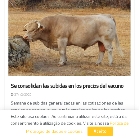
Se consolidan las subidas en los precios del vacuno
27/12/2020
Semana de subidas generalizadas en las cotizaciones de las
canales de vacuno, aunque más amplias en las de los machos
Este site usa cookies. Ao continuar a utilizar este site, está a dar
que en las hembras, pero con aumentos en la casi totalidad de
consentimento à utilização de cookies. Visite a nossa
Política de
lonjas y mercados nacionales.
Protecção de dados e Cookies
.
Aceito
LER MAIS