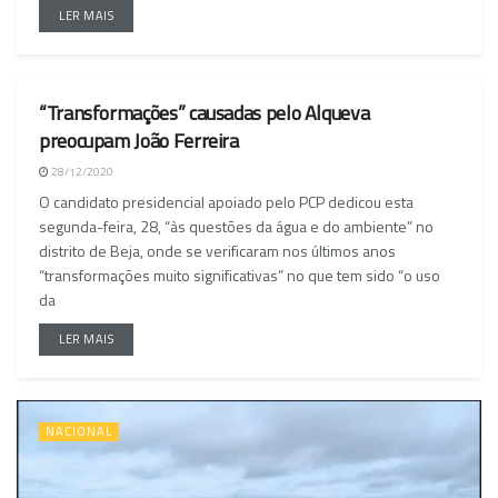
LER MAIS
“Transformações” causadas pelo Alqueva
NACIONAL
preocupam João Ferreira
28/12/2020
O candidato presidencial apoiado pelo PCP dedicou esta
segunda-feira, 28, “às questões da água e do ambiente” no
distrito de Beja, onde se verificaram nos últimos anos
“transformações muito significativas” no que tem sido “o uso
da
LER MAIS
NACIONAL