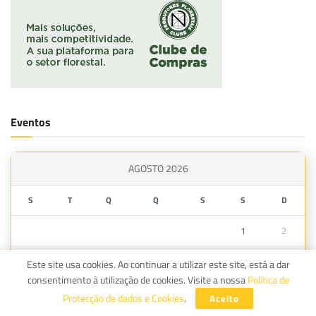
Eventos
AGOSTO 2026
S
T
Q
Q
S
S
D
1
2
3
4
5
6
7
8
9
Este site usa cookies. Ao continuar a utilizar este site, está a dar
consentimento à utilização de cookies. Visite a nossa
Política de
10
11
12
13
14
15
16
Protecção de dados e Cookies
.
Aceito