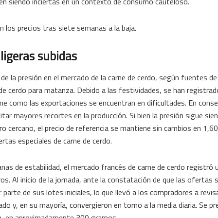
guen siendo inciertas en un contexto de consumo cauteloso.
n los precios tras siete semanas a la baja.
ligeras subidas
o de la presión en el mercado de la carne de cerdo, según fuentes d
e de cerdo para matanza. Debido a las festividades, se han registra
ne como las exportaciones se encuentran en dificultades. En conse
tar mayores recortes en la producción. Si bien la presión sigue sie
uro cercano, el precio de referencia se mantiene sin cambios en 1,6
tas especiales de carne de cerdo.
nas de estabilidad, el mercado francés de carne de cerdo registró u
. Al inicio de la jornada, ante la constatación de que las ofertas
parte de sus lotes iniciales, lo que llevó a los compradores a revis
do y, en su mayoría, convergieron en torno a la media diaria. Se pr
na, en aproximadamente 300 gramos.