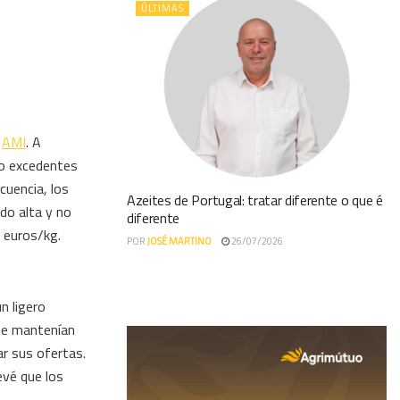
ÚLTIMAS
e
AMI
. A
do excedentes
cuencia, los
Azeites de Portugal: tratar diferente o que é
ndo alta y no
diferente
0 euros/kg.
POR
JOSÉ MARTINO
26/07/2026
n ligero
 se mantenían
ar sus ofertas.
evé que los