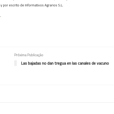
o y por escrito de Informativos Agrarios S.L.
s
.
Próxima Publicação
Las bajadas no dan tregua en las canales de vacuno
COTAÇÕES ES