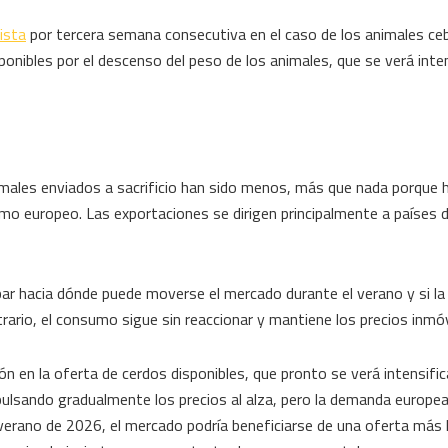
ista
por tercera semana consecutiva en el caso de los animales ce
sponibles por el descenso del peso de los animales, que se verá inte
imales enviados a sacrificio han sido menos, más que nada porque
como europeo. Las exportaciones se dirigen principalmente a países
bar hacia dónde puede moverse el mercado durante el verano y si l
ntrario, el consumo sigue sin reaccionar y mantiene los precios inmóv
ón en la oferta de cerdos disponibles, que pronto se verá intensific
mpulsando gradualmente los precios al alza, pero la demanda europe
verano de 2026, el mercado podría beneficiarse de una oferta más l