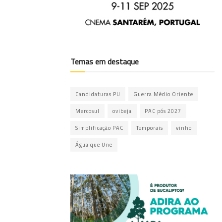
Temas em destaque
Candidaturas PU
Guerra Médio Oriente
Mercosul
ovibeja
PAC pós 2027
Simplificação PAC
Temporais
vinho
Água que Une