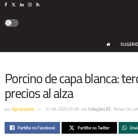
SUGERI
Porcino de capa blanca: te
precios al alza
por
Agropopular
07-06-2026 | 07:00
em
Cotações ES
Tempo De Leit
Partilhe no Facebook
Partilhe no Twitter
Envi