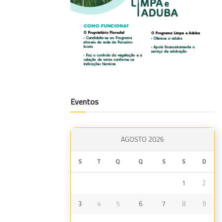
Eventos
AGOSTO 2026
S
T
Q
Q
S
S
D
1
2
3
4
5
6
7
8
9