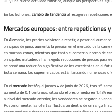
UE y una fuerte actividad turística, aunque las perspectivas si
En los lechones,
cambio de tendencia
al recogerse repeticiones e
Mercados europeos: entre repeticiones y 
En
Alemania
, los precios volvieron a repetir, a pesar del aument
principios de junio, aumentó la presión en el mercado de la carn
en muchas zonas, mientras que tanto el comercio interno de car
principales mataderos han exigido reducciones de precios para evi
se prevé una reducción significativa de los excedentes en el fut
Esta semana, los supermercados están lanzando numerosas ofer
En el
mercado bretón,
el jueves 4 de junio de 2026, tras 15 sema
aumento de 0,1 céntimos, situando el precio medio en 1,434 euros
al nivel del mercado anterior, los vendedores se negaron a vender 
Posteriormente, las ofertas fluctuaron dentro de un rango limita
pesos vuelvan a descender bruscamente hacia finales de sema