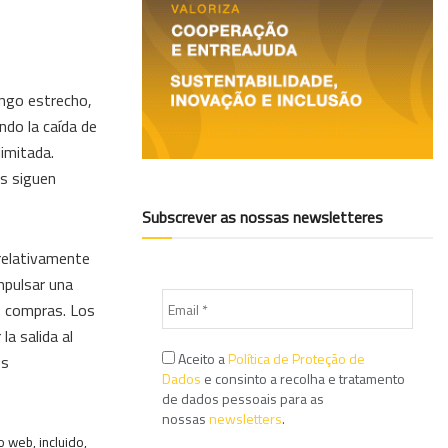
ango estrecho,
ndo la caída de
limitada.
as siguen
Subscrever as nossas newsletteres
 relativamente
mpulsar una
s compras. Los
a salida al
Aceito a
Política de Proteção de
os
Dados
e consinto a recolha e tratamento
de dados pessoais para as
nossas
newsletters
.
 web, incluido,