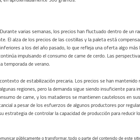
urante varias semanas, los precios han fluctuado dentro de un r
. El alza de los precios de las costillas y la paleta está compensa
inferiores a los del año pasado, lo que refleja una oferta algo más 
o continúa impulsando el consumo de carne de cerdo. Las perspectiv
la temporada de verano.
contexto de estabilización precaria. Los precios se han mantenido
 algunas regiones, pero la demanda sigue siendo insuficiente para i
 consumo de carne, y los mataderos se mantienen cautelosos en su
ancial a pesar de los esfuerzos de algunos productores por regular l
 estrategia de controlar la capacidad de producción para reducir l
municar públicamente o transformar, todo o parte del contenido de este sitio