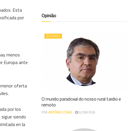
bados. Esta
Opinião
nsificada por
ÚLTIMAS
 hay menos
 de Europa ante
a menor oferta
iles.
O mundo paradoxal do nosso rural tardio e
remoto
ada por los
POR
ANTÓNIO COVAS
02/08/2026
a sigue siendo
imitada en la