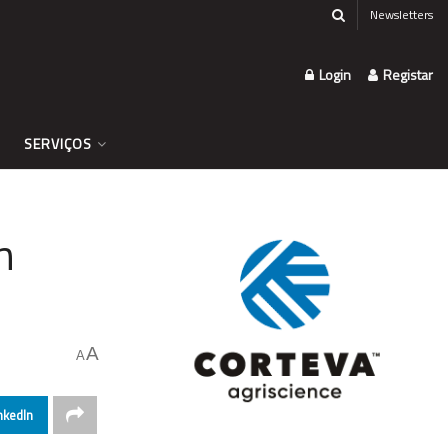
Newsletters
Login
Registar
SERVIÇOS
n
A
A
nkedIn