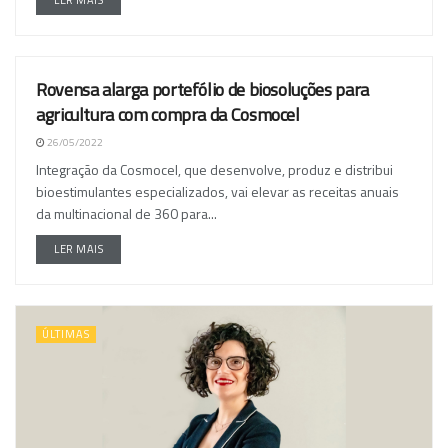
LER MAIS
Rovensa alarga portefólio de biosoluções para
NACIONAL
agricultura com compra da Cosmocel
26/05/2022
Integração da Cosmocel, que desenvolve, produz e distribui
bioestimulantes especializados, vai elevar as receitas anuais
da multinacional de 360 para...
LER MAIS
ÚLTIMAS