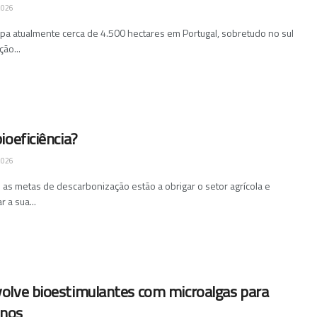
2026
upa atualmente cerca de 4.500 hectares em Portugal, sobretudo no sul
ão...
ioeficiência?
2026
e as metas de descarbonização estão a obrigar o setor agrícola e
 a sua...
olve bioestimulantes com microalgas para
inos