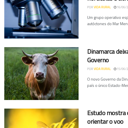
POR
VIDA RURAL
16/06/
Um grupo operativo espa
autóctones do Mar Menor
Dinamarca deixa
Governo
POR
VIDA RURAL
15/06/
O novo Governo da Dinam
país o único Estado-Me
Estudo mostra 
orientar o voo