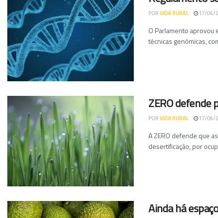
POR
VIDA RURAL
17/06/
O Parlamento aprovou es
técnicas genómicas, com
ZERO defende p
POR
VIDA RURAL
17/06/
A ZERO defende que as 
desertificação, por ocu
Ainda há espaço