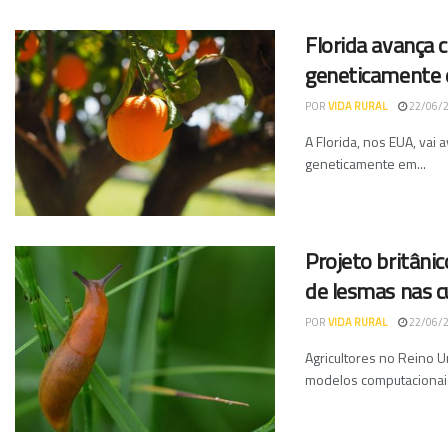
Florida avança 
geneticamente 
POR
VIDA RURAL
22/06/
A Florida, nos EUA, vai
geneticamente em...
Projeto britâni
de lesmas nas cu
POR
VIDA RURAL
22/06/
Agricultores no Reino 
modelos computacionais