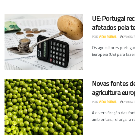
UE: Portugal re
afetados pela t
POR
VIDA RURAL
23/06/
Os agricultores portugu
Europeia (UE) para fazer
Novas fontes de
agricultura euro
POR
VIDA RURAL
23/06/
A diversificação das fo
ambientais, reforçar a r