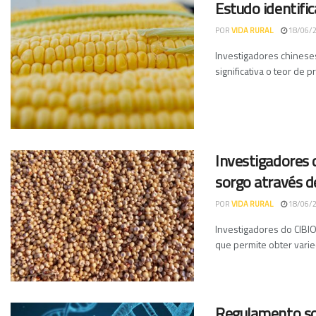
Estudo identifi
POR
VIDA RURAL
18/06/
Investigadores chinese
significativa o teor de 
Investigadores 
sorgo através d
POR
VIDA RURAL
18/06/
Investigadores do CIB
que permite obter varie
Regulamento so