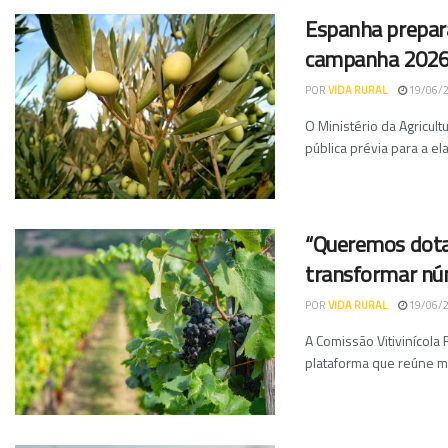
Espanha prepara
campanha 202
POR
VIDA RURAL
19/06/
O Ministério da Agricul
pública prévia para a el
“Queremos dotar 
transformar nú
POR
VIDA RURAL
19/06/
A Comissão Vitivinícol
plataforma que reúne ma