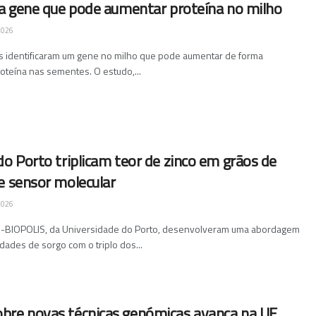
ca gene que pode aumentar proteína no milho
2026
s identificaram um gene no milho que pode aumentar de forma
proteína nas sementes. O estudo,...
do Porto triplicam teor de zinco em grãos de
e sensor molecular
2026
IO-BIOPOLIS, da Universidade do Porto, desenvolveram uma abordagem
dades de sorgo com o triplo dos...
bre novas técnicas genómicas avança na UE