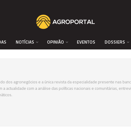
DAS
NOTÍCIAS
OPINIÃO
EVENTOS
DOSSIERS
do dos agronegócios e a única revista da especialidade presente nas banc
 actualidade com a análise das políticas nacionais e comunitárias, entrevi
áticos.