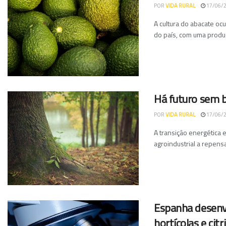
POR
VIDA RURAL
17/06/
A cultura do abacate oc
do país, com uma produç
Há futuro sem b
POR
VIDA RURAL
17/06/
A transição energética 
agroindustrial a repensar
Espanha desenv
hortícolas e citr