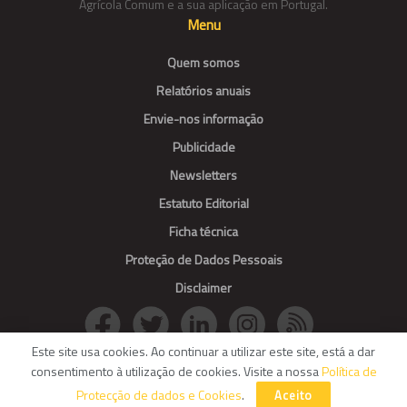
Agrícola Comum e a sua aplicação em Portugal.
Menu
Quem somos
Relatórios anuais
Envie-nos informação
Publicidade
Newsletters
Estatuto Editorial
Ficha técnica
Proteção de Dados Pessoais
Disclaimer
Este site usa cookies. Ao continuar a utilizar este site, está a dar
consentimento à utilização de cookies. Visite a nossa
Política de
© Agroportal. All Rights reserved.
Protecção de dados e Cookies
.
Aceito