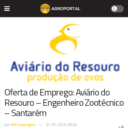
Oferta de Emprego: Aviário do
Resouro – Engenheiro Zootécnico
– Santarém
por
Net-Empregos
31-07-2025 | 06:04
A
A