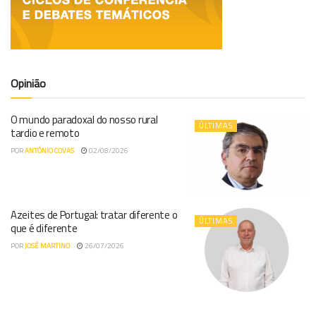
Opinião
O mundo paradoxal do nosso rural
ÚLTIMAS
tardio e remoto
POR
ANTÓNIO COVAS
02/08/2026
Azeites de Portugal: tratar diferente o
ÚLTIMAS
que é diferente
POR
JOSÉ MARTINO
26/07/2026