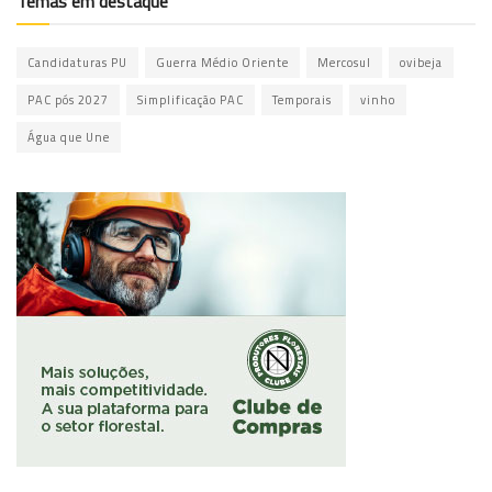
Temas em destaque
Candidaturas PU
Guerra Médio Oriente
Mercosul
ovibeja
PAC pós 2027
Simplificação PAC
Temporais
vinho
Água que Une