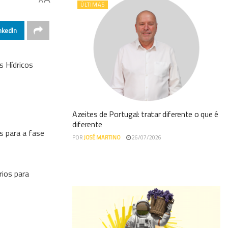
A
ÚLTIMAS
nkedIn
s Hídricos
Azeites de Portugal: tratar diferente o que é
diferente
s para a fase
POR
JOSÉ MARTINO
26/07/2026
rios para