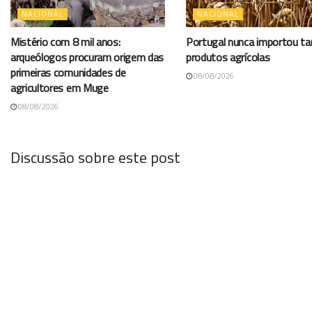
NACIONAL
NACIONAL
Mistério com 8 mil anos:
Portugal nunca importou t
arqueólogos procuram origem das
produtos agrícolas
primeiras comunidades de
08/08/2026
agricultores em Muge
08/08/2026
Discussão sobre este post