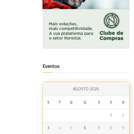
Eventos
AGOSTO 2026
S
T
Q
Q
S
S
D
1
2
3
4
5
6
7
8
9