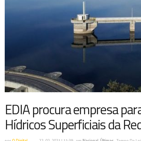
EDIA procura empresa par
Hídricos Superficiais da R
por
O Digital
22-02-2021 | 11:39
em
Nacional
,
Últimas
Tempo De Leit