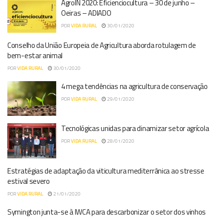
AgroIN 2020: Eficienciocultura – 30 de junho –
Oeiras – ADIADO
POR
VIDA RURAL
30/01/2020
Conselho da União Europeia de Agricultura aborda rotulagem de
bem-estar animal
POR
VIDA RURAL
30/01/2020
4 mega tendências na agricultura de conservação
POR
VIDA RURAL
29/01/2020
Tecnológicas unidas para dinamizar setor agrícola
POR
VIDA RURAL
28/01/2020
Estratégias de adaptação da viticultura mediterrânica ao stresse
estival severo
POR
VIDA RURAL
21/01/2020
Symington junta-se à IWCA para descarbonizar o setor dos vinhos