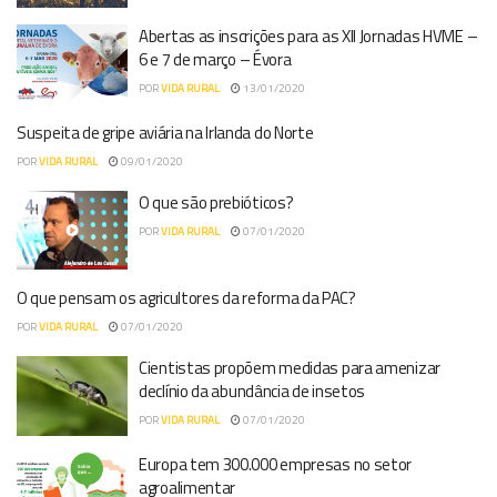
Abertas as inscrições para as XII Jornadas HVME –
6 e 7 de março – Évora
POR
VIDA RURAL
13/01/2020
Suspeita de gripe aviária na Irlanda do Norte
POR
VIDA RURAL
09/01/2020
O que são prebióticos?
POR
VIDA RURAL
07/01/2020
O que pensam os agricultores da reforma da PAC?
POR
VIDA RURAL
07/01/2020
Cientistas propõem medidas para amenizar
declínio da abundância de insetos
POR
VIDA RURAL
07/01/2020
Europa tem 300.000 empresas no setor
agroalimentar