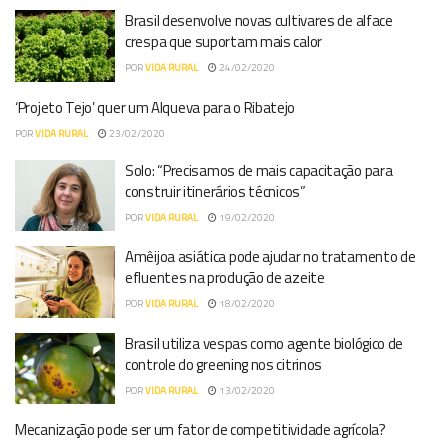
Brasil desenvolve novas cultivares de alface
crespa que suportam mais calor
POR
VIDA RURAL
24/02/2020
‘Projeto Tejo’ quer um Alqueva para o Ribatejo
POR
VIDA RURAL
23/02/2020
Solo: “Precisamos de mais capacitação para
construir itinerários técnicos”
POR
VIDA RURAL
19/02/2020
Amêijoa asiática pode ajudar no tratamento de
efluentes na produção de azeite
POR
VIDA RURAL
18/02/2020
Brasil utiliza vespas como agente biológico de
controle do greening nos citrinos
POR
VIDA RURAL
13/02/2020
Mecanização pode ser um fator de competitividade agrícola?