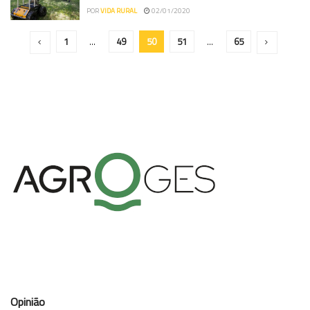
POR
VIDA RURAL
02/01/2020
1
…
49
50
51
…
65
Opinião