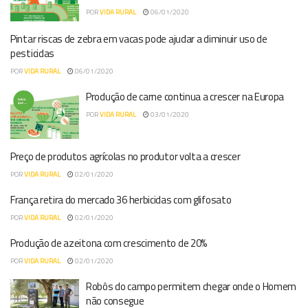
POR
VIDA RURAL
06/01/2020
Pintar riscas de zebra em vacas pode ajudar a diminuir uso de
pesticidas
POR
VIDA RURAL
06/01/2020
Produção de carne continua a crescer na Europa
POR
VIDA RURAL
03/01/2020
Preço de produtos agrícolas no produtor volta a crescer
POR
VIDA RURAL
02/01/2020
França retira do mercado 36 herbicidas com glifosato
POR
VIDA RURAL
02/01/2020
Produção de azeitona com crescimento de 20%
POR
VIDA RURAL
02/01/2020
Robôs do campo permitem chegar onde o Homem
não consegue