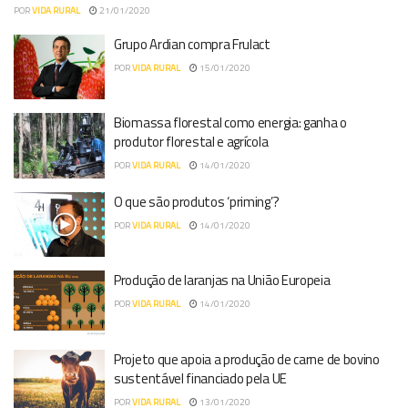
POR
VIDA RURAL
21/01/2020
Grupo Ardian compra Frulact
POR
VIDA RURAL
15/01/2020
Biomassa florestal como energia: ganha o
produtor florestal e agrícola
POR
VIDA RURAL
14/01/2020
O que são produtos ‘priming’?
POR
VIDA RURAL
14/01/2020
Produção de laranjas na União Europeia
POR
VIDA RURAL
14/01/2020
Projeto que apoia a produção de carne de bovino
sustentável financiado pela UE
POR
VIDA RURAL
13/01/2020