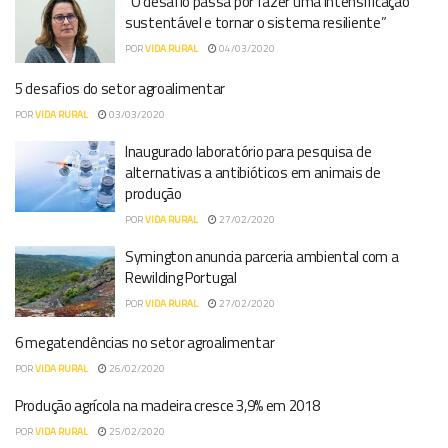
“O desafio passa por fazer uma intensificação
sustentável e tornar o sistema resiliente”
POR
VIDA RURAL
04/03/2020
5 desafios do setor agroalimentar
POR
VIDA RURAL
03/03/2020
Inaugurado laboratório para pesquisa de
alternativas a antibióticos em animais de
produção
POR
VIDA RURAL
27/02/2020
Symington anuncia parceria ambiental com a
Rewilding Portugal
POR
VIDA RURAL
27/02/2020
6 megatendências no setor agroalimentar
POR
VIDA RURAL
26/02/2020
Produção agrícola na madeira cresce 3,9% em 2018
POR
VIDA RURAL
25/02/2020