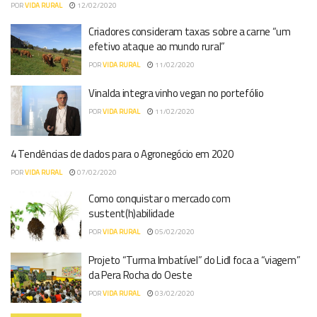
POR
VIDA RURAL
12/02/2020
Criadores consideram taxas sobre a carne “um
efetivo ataque ao mundo rural”
POR
VIDA RURAL
11/02/2020
Vinalda integra vinho vegan no portefólio
POR
VIDA RURAL
11/02/2020
4 Tendências de dados para o Agronegócio em 2020
POR
VIDA RURAL
07/02/2020
Como conquistar o mercado com
sustent(h)abilidade
POR
VIDA RURAL
05/02/2020
Projeto “Turma Imbatível” do Lidl foca a “viagem”
da Pera Rocha do Oeste
POR
VIDA RURAL
03/02/2020