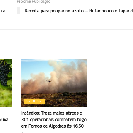
Próxima Publicação
u a
Receita para poupar no azoto – Bufar pouco e tapar 
NACIONAL
Incêndios: Treze meios aéreos e
a uva
301 operacionais combatem fogo
em Fornos de Algodres às 16:50