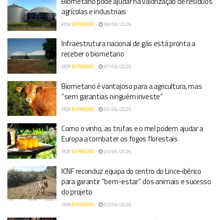
Biometano pode ajudar na valorização de resíduos
agrícolas e industriais
POR
EXPRESSO
08/06/2026
Infraestrutura nacional de gás está pronta a
receber o biometano
POR
EXPRESSO
07/06/2026
Biometano é vantajoso para a agricultura, mas
“sem garantias ninguém investe”
POR
EXPRESSO
05/06/2026
Como o vinho, as trufas e o mel podem ajudar a
Europa a combater os fogos florestais
POR
EXPRESSO
03/06/2026
ICNF reconduz equipa do centro do Lince‑ibérico
para garantir “bem-estar” dos animais e sucesso
do projeto
POR
EXPRESSO
02/06/2026