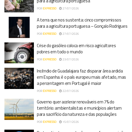
para a agricultura portuguesa
POR
EXPRESSO
27/07/2026
A terra que nos sustenta: cinco compromissos
para a agricultura portuguesa – Gonçalo Rodrigues
POR
EXPRESSO
27/07/2026
Crise do gasóleo coloca em risco agricultores
pobres em todo o mundo
POR
EXPRESSO
23/07/2026
Incêndio de Guadalajara faz disparar área ardida
em Espanha: é o país europeu mais afetado, mas
a percentagem em Portugal é maior
POR
EXPRESSO
22/07/2026
Governo quer acelerar renováveis em 7% do
território: ambientalistas e municípios alertam
para sacrifício da natureza e das populações
POR
EXPRESSO
15/07/2026