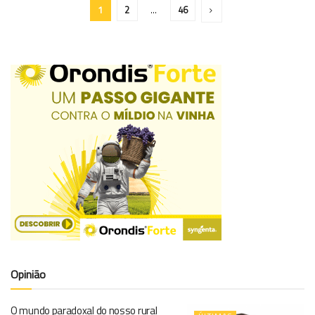
1
2
…
46
Opinião
O mundo paradoxal do nosso rural