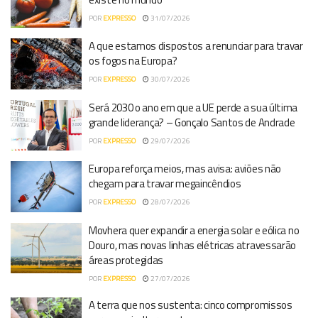
POR
EXPRESSO
31/07/2026
A que estamos dispostos a renunciar para travar
os fogos na Europa?
POR
EXPRESSO
30/07/2026
Será 2030 o ano em que a UE perde a sua última
grande liderança? – Gonçalo Santos de Andrade
POR
EXPRESSO
29/07/2026
Europa reforça meios, mas avisa: aviões não
chegam para travar megaincêndios
POR
EXPRESSO
28/07/2026
Movhera quer expandir a energia solar e eólica no
Douro, mas novas linhas elétricas atravessarão
áreas protegidas
POR
EXPRESSO
27/07/2026
A terra que nos sustenta: cinco compromissos