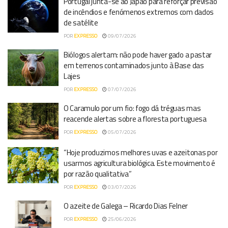
Portugal junta-se ao Japão para reforçar previsão
de incêndios e fenómenos extremos com dados
de satélite
POR
EXPRESSO
09/07/2026
Biólogos alertam: não pode haver gado a pastar
em terrenos contaminados junto à Base das
Lajes
POR
EXPRESSO
07/07/2026
O Caramulo por um fio: fogo dá tréguas mas
reacende alertas sobre a floresta portuguesa
POR
EXPRESSO
05/07/2026
“Hoje produzimos melhores uvas e azeitonas por
usarmos agricultura biológica. Este movimento é
por razão qualitativa”
POR
EXPRESSO
03/07/2026
O azeite de Galega – Ricardo Dias Felner
POR
EXPRESSO
25/06/2026