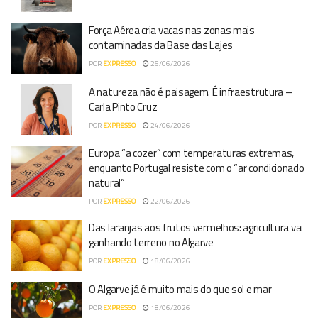
Força Aérea cria vacas nas zonas mais
contaminadas da Base das Lajes
POR
EXPRESSO
25/06/2026
A natureza não é paisagem. É infraestrutura –
Carla Pinto Cruz
POR
EXPRESSO
24/06/2026
Europa “a cozer” com temperaturas extremas,
enquanto Portugal resiste com o “ar condicionado
natural”
POR
EXPRESSO
22/06/2026
Das laranjas aos frutos vermelhos: agricultura vai
ganhando terreno no Algarve
POR
EXPRESSO
18/06/2026
O Algarve já é muito mais do que sol e mar
POR
EXPRESSO
18/06/2026