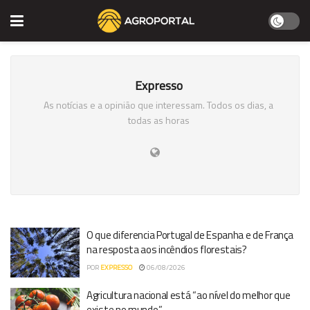
Expresso
As notícias e a opinião que interessam. Todos os dias, a
todas as horas
O que diferencia Portugal de Espanha e de França
na resposta aos incêndios florestais?
POR
EXPRESSO
06/08/2026
Agricultura nacional está “ao nível do melhor que
existe no mundo”