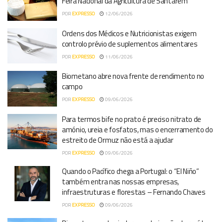
Feira Nacional da Agricultura de Santarém
POR
EXPRESSO
12/06/2026
Ordens dos Médicos e Nutricionistas exigem
controlo prévio de suplementos alimentares
POR
EXPRESSO
11/06/2026
Biometano abre nova frente de rendimento no
campo
POR
EXPRESSO
09/06/2026
Para termos bife no prato é preciso nitrato de
amónio, ureia e fosfatos, mas o encerramento do
estreito de Ormuz não está a ajudar
POR
EXPRESSO
09/06/2026
Quando o Pacífico chega a Portugal: o “El Niño”
também entra nas nossas empresas,
infraestruturas e florestas – Fernando Chaves
POR
EXPRESSO
09/06/2026