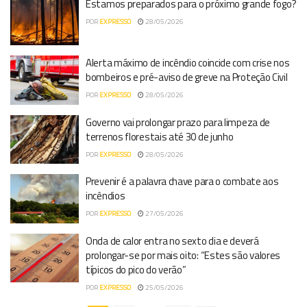
Estamos preparados para o próximo grande fogo?
POR
EXPRESSO
28/05/2026
Alerta máximo de incêndio coincide com crise nos
bombeiros e pré-aviso de greve na Proteção Civil
POR
EXPRESSO
28/05/2026
Governo vai prolongar prazo para limpeza de
terrenos florestais até 30 de junho
POR
EXPRESSO
28/05/2026
Prevenir é a palavra chave para o combate aos
incêndios
POR
EXPRESSO
27/05/2026
Onda de calor entra no sexto dia e deverá
prolongar-se por mais oito: “Estes são valores
típicos do pico do verão”
POR
EXPRESSO
25/05/2026