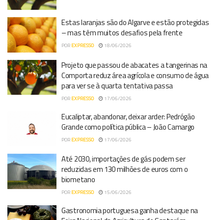
Estas laranjas são do Algarve e estão protegidas
– mas têm muitos desafios pela frente
POR
EXPRESSO
18/06/2026
Projeto que passou de abacates a tangerinas na
Comporta reduz área agrícola e consumo de água
para ver se à quarta tentativa passa
POR
EXPRESSO
17/06/2026
Eucaliptar, abandonar, deixar arder: Pedrógão
Grande como política pública – João Camargo
POR
EXPRESSO
17/06/2026
Até 2030, importações de gás podem ser
reduzidas em 130 milhões de euros com o
biometano
POR
EXPRESSO
15/06/2026
Gastronomia portuguesa ganha destaque na