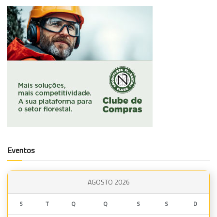
Eventos
AGOSTO 2026
S
T
Q
Q
S
S
D