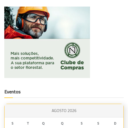
Eventos
AGOSTO 2026
S
T
Q
Q
S
S
D