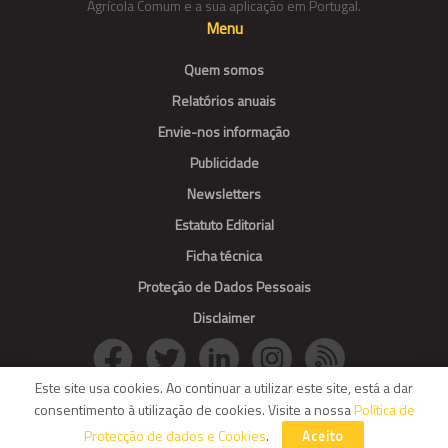
Agrícola Comum e a sua aplicação em Portugal.
Menu
Quem somos
Relatórios anuais
Envie-nos informação
Publicidade
Newsletters
Estatuto Editorial
Ficha técnica
Proteção de Dados Pessoais
Disclaimer
Este site usa cookies. Ao continuar a utilizar este site, está a dar
consentimento à utilização de cookies. Visite a nossa
Política de
© Agroportal. All Rights reserved.
Protecção de dados e Cookies
.
Aceito