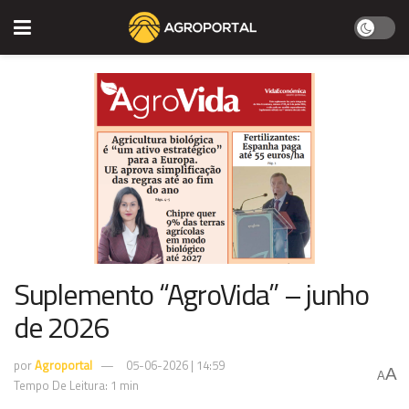
Suplemento “AgroVida” – junho
de 2026
por
Agroportal
05-06-2026 | 14:59
A
A
Tempo De Leitura: 1 min