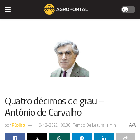
Quatro décimos de grau –
António de Carvalho
A
por
Público
19-12-2022 | 00:30
Tempo De Leitura: 1 min
A