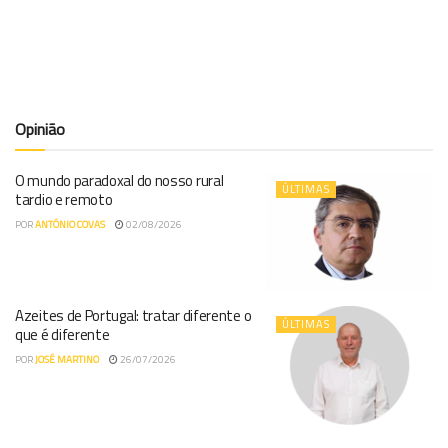
Opinião
O mundo paradoxal do nosso rural
ÚLTIMAS
tardio e remoto
POR
ANTÓNIO COVAS
02/08/2026
Azeites de Portugal: tratar diferente o
ÚLTIMAS
que é diferente
POR
JOSÉ MARTINO
26/07/2026