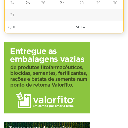
24
25
26
27
28
29
30
31
« JUL
SET »