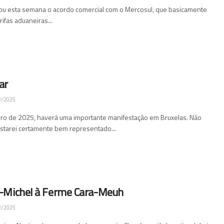
ou esta semana o acordo comercial com o Mercosul, que basicamente
rifas aduaneiras...
ar
2/2025
o de 2025, haverá uma importante manifestação em Bruxelas. Não
estarei certamente bem representado...
-Michel à Ferme Cara-Meuh
2/2025