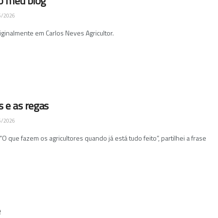
o meu blog
6/2026
riginalmente em Carlos Neves Agricultor.
s e as regas
5/2026
O que fazem os agricultores quando já está tudo feito”, partilhei a frase
e