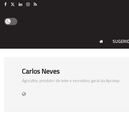
SUGERI
Carlos Neves
Agricultor, produtor de leite e secretário geral da Aprolep