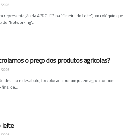
5/2026
em representação da APROLEP, na “Cimeira do Leite”, um colóquio que
 de “Networking”...
rolamos o preço dos produtos agrícolas?
5/2026
 de desafio e desabafo, foi colocada por um jovem agricultor numa
final de...
 leite
3/2026