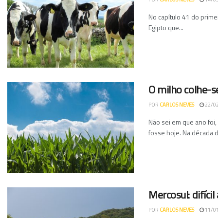
No capítulo 41 do primei
Egipto que...
O milho colhe-s
POR
CARLOS NEVES
22/0
Não sei em que ano foi
fosse hoje. Na década d
Mercosul: difícil 
POR
CARLOS NEVES
11/0