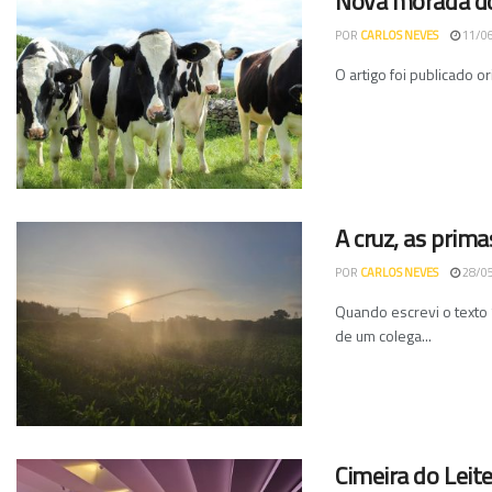
Nova morada d
POR
CARLOS NEVES
11/0
O artigo foi publicado o
A cruz, as prima
POR
CARLOS NEVES
28/0
Quando escrevi o texto “
de um colega...
Cimeira do Leit