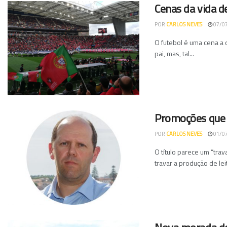
Cenas da vida d
POR
CARLOS NEVES
07/0
O futebol é uma cena a 
pai, mas, tal...
Promoções que 
POR
CARLOS NEVES
01/0
O título parece um “tra
travar a produção de leit