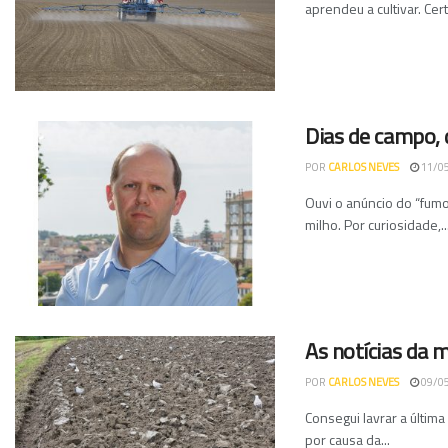
aprendeu a cultivar. Cer
Dias de campo, 
POR
CARLOS NEVES
11/0
Ouvi o anúncio do “fumo
milho. Por curiosidade,..
As notícias da 
POR
CARLOS NEVES
09/0
Consegui lavrar a última
por causa da...