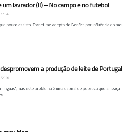
e um lavrador (II) – No campo e no futebol
7/2026
que pouco assisto. Tornei-me adepto do Benfica por influência do meu
despromovem a produção de leite de Portugal
7/2026
va-línguas”, mas este problema é uma espiral de pobreza que ameaça
e...