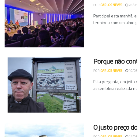
POR
CARLOS NEVES
26/0
Participei esta manhã, 
terminou com um almoço
Porque não cont
POR
CARLOS NEVES
10/0
Esta pergunta, em jeito
assembleia realizada no 
O justo preço do
POR
CARLOS NEVES
14/0