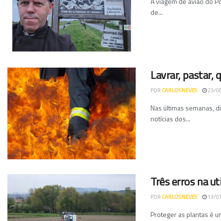
A viagem de avião do Po
de...
Lavrar, pastar, 
POR
CARLOS NEVES
23/0
Nas últimas semanas, di
notícias dos...
Três erros na ut
POR
CARLOS NEVES
13/0
Proteger as plantas é 