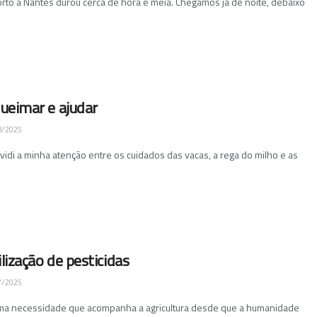
rto a Nantes durou cerca de hora e meia. Chegámos já de noite, debaixo
queimar e ajudar
8/2025
vidi a minha atenção entre os cuidados das vacas, a rega do milho e as
ilização de pesticidas
7/2025
uma necessidade que acompanha a agricultura desde que a humanidade