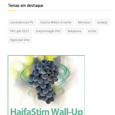
Temas em destaque
Candidaturas PU
Guerra Médio Oriente
Mercosul
ovibeja
PAC pós 2027
Simplificação PAC
Temporais
vinho
Água que Une