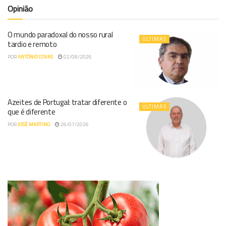
Opinião
O mundo paradoxal do nosso rural
ÚLTIMAS
tardio e remoto
POR
ANTÓNIO COVAS
02/08/2026
Azeites de Portugal: tratar diferente o
ÚLTIMAS
que é diferente
POR
JOSÉ MARTINO
26/07/2026