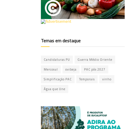
Temas em destaque
Candidaturas PU
Guerra Médio Oriente
Mercosul
ovibeja
PAC pós 2027
Simplificação PAC
Temporais
vinho
Água que Une