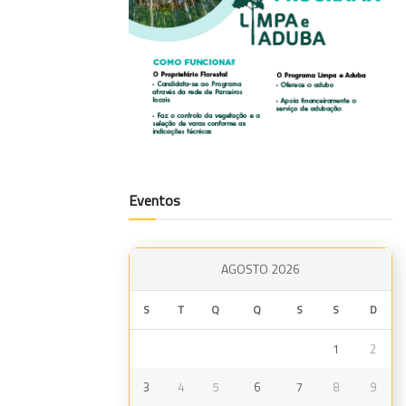
Eventos
AGOSTO 2026
S
T
Q
Q
S
S
D
1
2
3
4
5
6
7
8
9