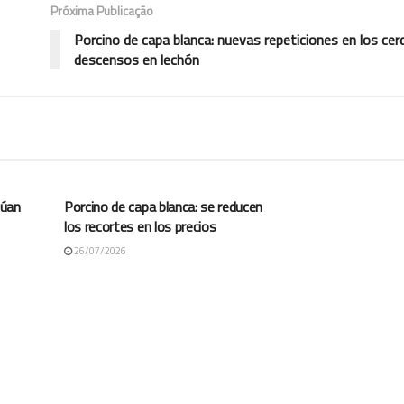
Próxima Publicação
Porcino de capa blanca: nuevas repeticiones en los ce
descensos en lechón
COTAÇÕES ES
túan
Porcino de capa blanca: se reducen
los recortes en los precios
26/07/2026