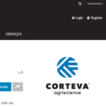
Newsletters
Login
Registar
SERVIÇOS
A
A
nkedIn
ido así.