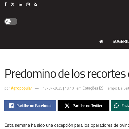
SUGERI
Predomino de los recortes e
por
Agropopular
13-07-2025 | 19:10
em
Cotações ES
Tempo De Leit
Partilhe no Facebook
Partilhe no Twitter
Envi
Esta semana ha sido una decepción para los operadores de ovino,