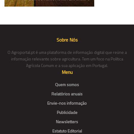
Sobre Nós
O Agroportal.pt é uma plataforma de informação digital que reúne a
informação relevante sobre agricultura. Tem um foco na Política
Agrícola Comum e a sua aplicação em Portugal.
Menu
Quem somos
Relatórios anuais
Envie-nos informação
Publicidade
Newsletters
Estatuto Editorial