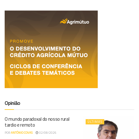
Opinião
O mundo paradoxal do nosso rural
ÚLTIMAS
tardio e remoto
POR
ANTÓNIO COVAS
02/08/2026