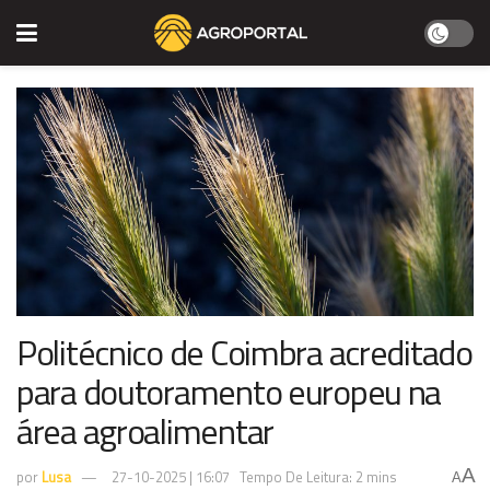
Politécnico de Coimbra acreditado
para doutoramento europeu na
área agroalimentar
A
por
Lusa
27-10-2025 | 16:07
Tempo De Leitura: 2 mins
A