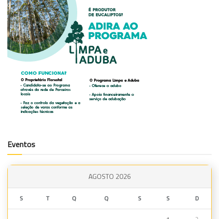
Eventos
AGOSTO 2026
S
T
Q
Q
S
S
D