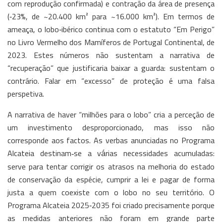
com reprodução confirmada) e contração da área de presença
(‑23%, de ~20.400 km² para ~16.000 km²). Em termos de
ameaça, o lobo‑ibérico continua com o estatuto “Em Perigo”
no Livro Vermelho dos Mamíferos de Portugal Continental, de
2023. Estes números não sustentam a narrativa de
“recuperação” que justificaria baixar a guarda: sustentam o
contrário. Falar em “excesso” de proteção é uma falsa
perspetiva.
A narrativa de haver “milhões para o lobo” cria a perceção de
um investimento desproporcionado, mas isso não
corresponde aos factos. As verbas anunciadas no Programa
Alcateia destinam
se a v
rias necessidades acumuladas:
‑
á
serve para tentar corrigir os atrasos na melhoria do estado
de conservação da espécie, cumprir a lei e pagar de forma
justa a quem coexiste com o lobo no seu território. O
Programa Alcateia 2025‑2035 foi criado precisamente porque
as medidas anteriores não foram em grande parte