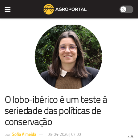
O lobo-ibérico é um teste à
seriedade das políticas de
conservação
por
Sofia Almeida
05-04-2026 | 07:00
A
A