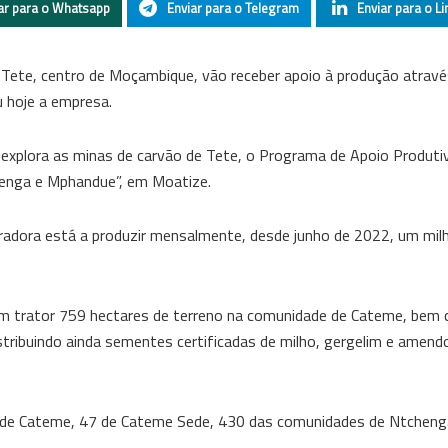
ar para o Whatsapp
Enviar para o Telegram
Enviar para o Li
 Tete, centro de Moçambique, vão receber apoio à produção atrav
 hoje a empresa.
explora as minas de carvão de Tete, o Programa de Apoio Produtiv
henga e Mphandue”, em Moatize.
radora está a produzir mensalmente, desde junho de 2022, um mil
com trator 759 hectares de terreno na comunidade de Cateme, bem
ribuindo ainda sementes certificadas de milho, gergelim e amend
 de Cateme, 47 de Cateme Sede, 430 das comunidades de Ntcheng