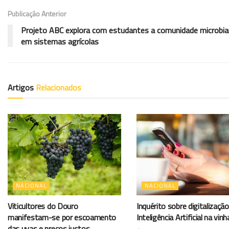
Publicação Anterior
Projeto ABC explora com estudantes a comunidade microbi
em sistemas agrícolas
Artigos
Relacionados
NACIONAL
NACIONAL
Viticultores do Douro
Inquérito sobre digitalização
manifestam-se por escoamento
Inteligência Artificial na vinh
das uvas e preços justos