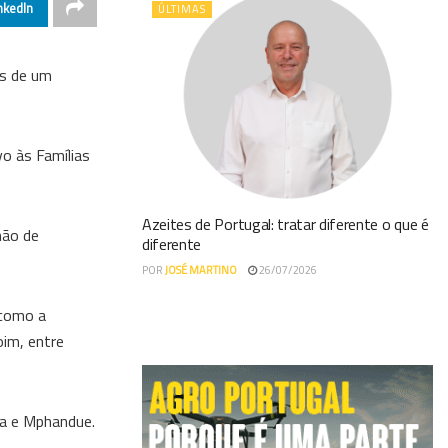
nkedIn
ÚLTIMAS
és de um
o às Famílias
Azeites de Portugal: tratar diferente o que é
hão de
diferente
POR
JOSÉ MARTINO
26/07/2026
 como a
oim, entre
a e Mphandue.