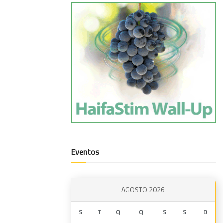
Eventos
AGOSTO 2026
S
T
Q
Q
S
S
D