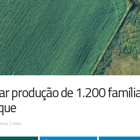
ar produção de 1.200 famíli
que
tura: 2 mins