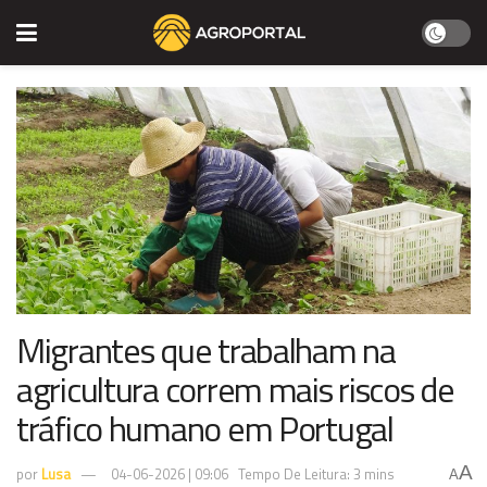
Migrantes que trabalham na
agricultura correm mais riscos de
tráfico humano em Portugal
A
por
Lusa
04-06-2026 | 09:06
Tempo De Leitura: 3 mins
A