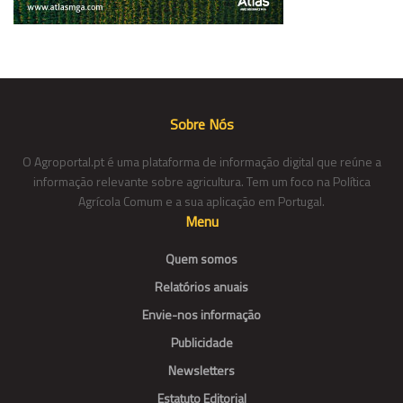
Sobre Nós
O Agroportal.pt é uma plataforma de informação digital que reúne a
informação relevante sobre agricultura. Tem um foco na Política
Agrícola Comum e a sua aplicação em Portugal.
Menu
Quem somos
Relatórios anuais
Envie-nos informação
Publicidade
Newsletters
Estatuto Editorial