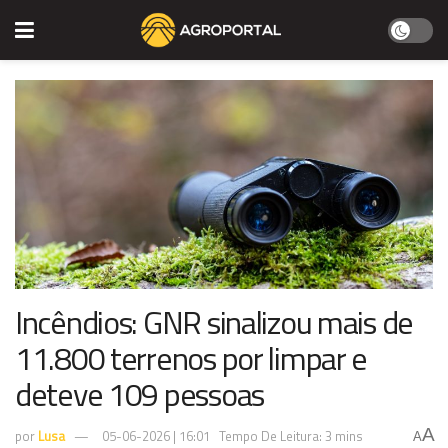
Incêndios: GNR sinalizou mais de
11.800 terrenos por limpar e
deteve 109 pessoas
A
por
Lusa
05-06-2026 | 16:01
Tempo De Leitura: 3 mins
A