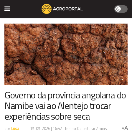
Governo da província angolana do
Namibe vai ao Alentejo trocar
experiências sobre seca
A
por
Lusa
15-05-2026 | 16:42
Tempo De Leitura: 2 mins
A