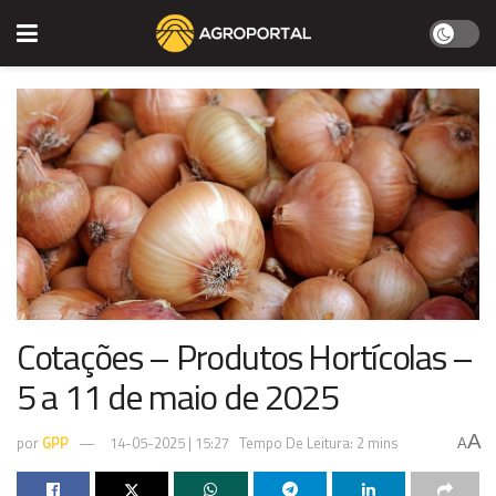
Cotações – Produtos Hortícolas –
5 a 11 de maio de 2025
A
por
GPP
14-05-2025 | 15:27
Tempo De Leitura: 2 mins
A