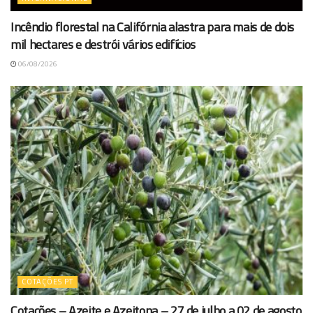
Incêndio florestal na Califórnia alastra para mais de dois
mil hectares e destrói vários edifícios
06/08/2026
COTAÇÕES PT
Cotações – Azeite e Azeitona – 27 de julho a 02 de agosto