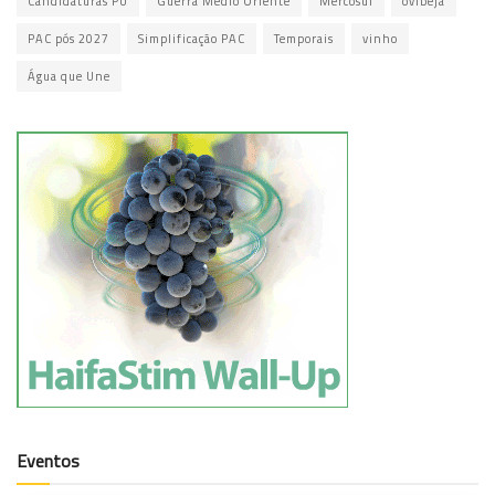
Candidaturas PU
Guerra Médio Oriente
Mercosul
ovibeja
PAC pós 2027
Simplificação PAC
Temporais
vinho
Água que Une
Eventos