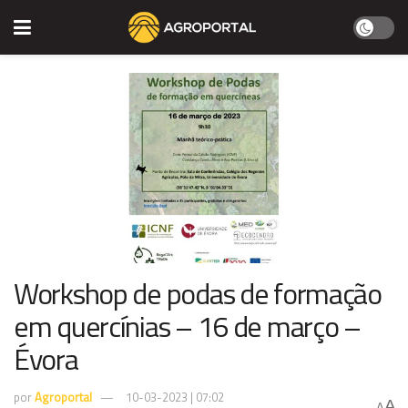
Workshop de podas de formação
em quercínias – 16 de março –
Évora
por
Agroportal
10-03-2023 | 07:02
A
A