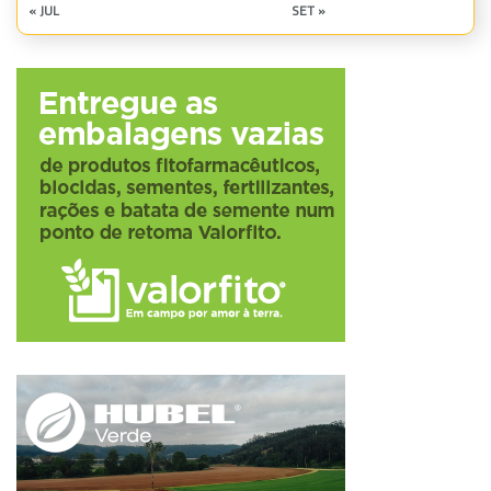
« JUL
SET »