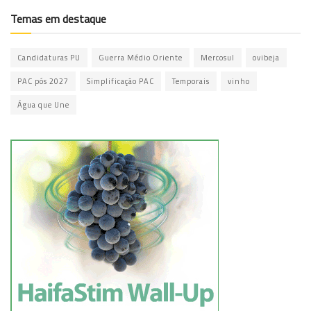
Temas em destaque
Candidaturas PU
Guerra Médio Oriente
Mercosul
ovibeja
PAC pós 2027
Simplificação PAC
Temporais
vinho
Água que Une