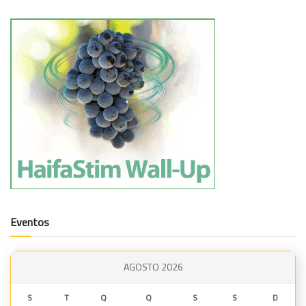
Eventos
AGOSTO 2026
S
T
Q
Q
S
S
D