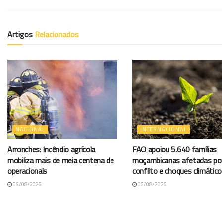
Artigos
Relacionados
NACIONAL
INTERNACIONAL
Arronches: Incêndio agrícola
FAO apoiou 5.640 famílias
mobiliza mais de meia centena de
moçambicanas afetadas po
operacionais
conflito e choques climátic
06/08/2026
06/08/2026