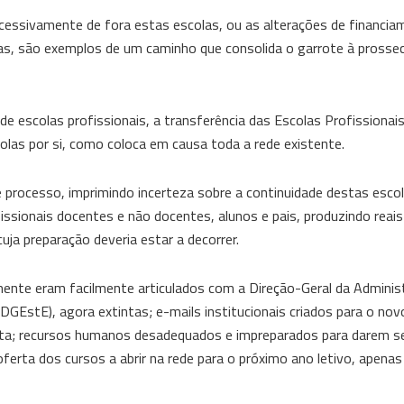
ucessivamente de fora estas escolas, ou as alterações de financi
as, são exemplos de um caminho que consolida o garrote à prosse
de escolas profissionais, a transferência das Escolas Profissionais
as por si, como coloca em causa toda a rede existente.
 processo, imprimindo incerteza sobre a continuidade destas esco
fissionais docentes e não docentes, alunos e pais, produzindo reai
ja preparação deveria estar a decorrer.
mente eram facilmente articulados com a Direção-Geral da Adminis
GEstE), agora extintas; e-mails institucionais criados para o nov
sta; recursos humanos desadequados e impreparados para darem 
ferta dos cursos a abrir na rede para o próximo ano letivo, apenas 