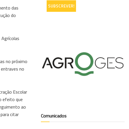
amento das
cução do
 Agrícolas
las no próximo
s entraves no
tração Escolar
o efeito que
seguimento ao
para citar
Comunicados