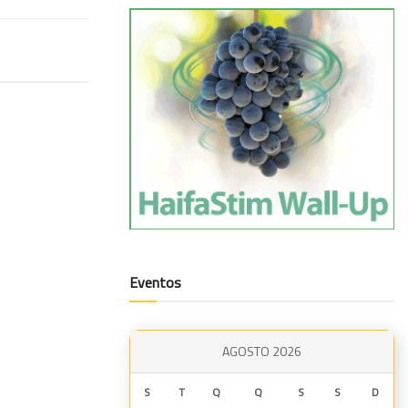
Eventos
AGOSTO 2026
S
T
Q
Q
S
S
D