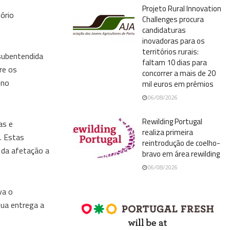
Projeto Rural Innovation
ório
Challenges procura
candidaturas
inovadoras para os
territórios rurais:
 subentendida
faltam 10 dias para
re os
concorrer a mais de 20
ino
mil euros em prémios
06/08/2026
Rewilding Portugal
as e
realiza primeira
. Estas
reintrodução de coelho-
 da afetação a
bravo em área rewilding
06/08/2026
va o
sua entrega a