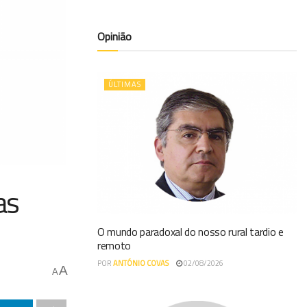
Opinião
ÚLTIMAS
as
O mundo paradoxal do nosso rural tardio e
remoto
POR
ANTÓNIO COVAS
02/08/2026
A
A