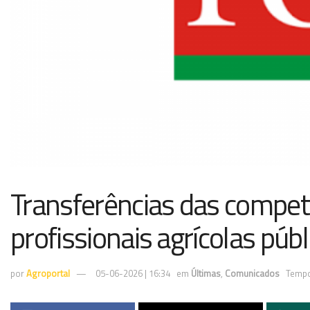
Transferências das compet
profissionais agrícolas públ
por
Agroportal
05-06-2026 | 16:34
em
Últimas
,
Comunicados
Tempo