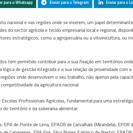
ar para o Whatsapp
Enviar para o Telegram
Enviar para o Li
xto nacional e nas regiões onde se inserem, um papel determinant
es do sector agrícola e tecido empresarial local e regional, dispon
tores estratégicos, como a agropecuária ou a vitivinicultura, ou 
dos tem permitido contribuir para a sua fixação em territórios on
ma lógica de gestão integrada e a sua relação de proximidade com 
s regiões onde desenvolvem o seu trabalho, não apenas pela capaci
competitividade da agricultura nacional.
 Escolas Profissionais Agrícolas, fundamental para uma estratégia
 do território e da soberania alimentar.
as: EPA de Ponte de Lima, EPADR de Carvalhais (Mirandela), EPDR
 de Canaveses, EPA Eng. Silva Nunes (Celorico de Basto); EPADR