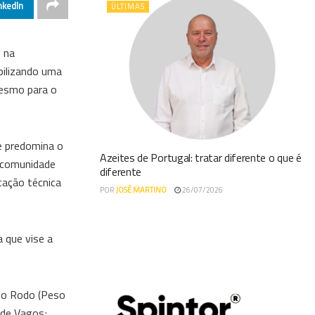
nkedIn
ÚLTIMAS
e na
ibilizando uma
mesmo para o
de predomina o
Azeites de Portugal: tratar diferente o que é
a comunidade
diferente
tação técnica
POR
JOSÉ MARTINO
26/07/2026
 que vise a
 do Rodo (Peso
 de Vagos;