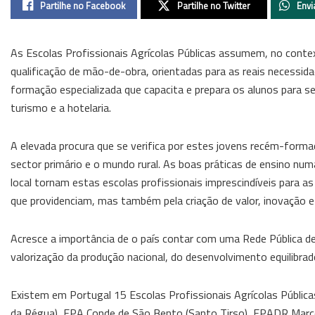
Partilhe no Facebook
Partilhe no Twitter
Envi
As Escolas Profissionais Agrícolas Públicas assumem, no conte
qualificação de mão-de-obra, orientadas para as reais necessidad
formação especializada que capacita e prepara os alunos para se
turismo e a hotelaria.
A elevada procura que se verifica por estes jovens recém-forma
sector primário e o mundo rural. As boas práticas de ensino nu
local tornam estas escolas profissionais imprescindíveis para a
que providenciam, mas também pela criação de valor, inovação e 
Acresce a importância de o país contar com uma Rede Pública de
valorização da produção nacional, do desenvolvimento equilibrado
Existem em Portugal 15 Escolas Profissionais Agrícolas Públic
da Régua), EPA Conde de São Bento (Santo Tirso), EPADR Marco