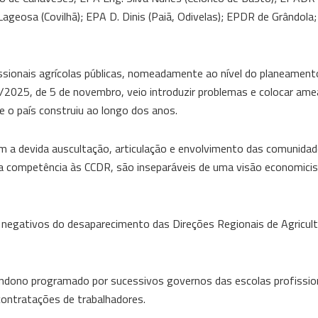
geosa (Covilhã); EPA D. Dinis (Paiã, Odivelas); EPDR de Grândola
issionais agrícolas públicas, nomeadamente ao nível do planeament
7/2025, de 5 de novembro, veio introduzir problemas e colocar am
 o país construiu ao longo dos anos.
m a devida auscultação, articulação e envolvimento das comunida
a competência às CCDR, são inseparáveis de uma visão economici
 negativos do desaparecimento das Direções Regionais de Agricul
ndono programado por sucessivos governos das escolas profission
contratações de trabalhadores.