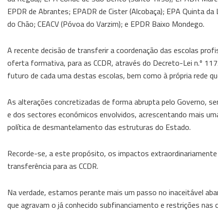
EPDR de Abrantes; EPADR de Cister (Alcobaça); EPA Quinta da La
do Chão; CEACV (Póvoa do Varzim); e EPDR Baixo Mondego.
A recente decisão de transferir a coordenação das escolas prof
oferta formativa, para as CCDR, através do Decreto-Lei n.º 11
futuro de cada uma destas escolas, bem como à própria rede que
As alterações concretizadas de forma abrupta pelo Governo, se
e dos sectores económicos envolvidos, acrescentando mais um
política de desmantelamento das estruturas do Estado.
Recorde-se, a este propósito, os impactos extraordinariamente
transferência para as CCDR.
Na verdade, estamos perante mais um passo no inaceitável aba
que agravam o já conhecido subfinanciamento e restrições nas 