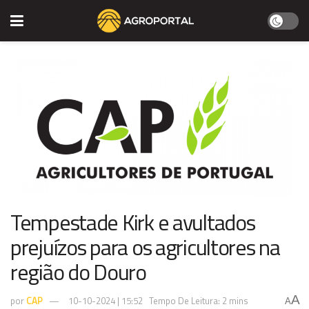
Tempestade Kirk e avultados
prejuízos para os agricultores na
região do Douro
A
por
CAP
10-10-2024 | 15:52
Tempo De Leitura: 2 mins
A