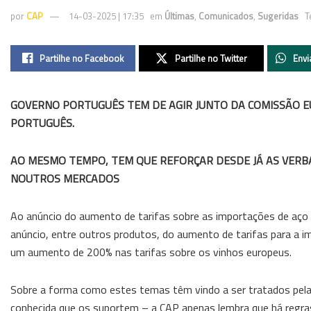
por
CAP
14-03-2025 | 17:35
em
Últimas
,
Comunicados
,
Sugeridas
T
Partilhe no Facebook
Partilhe no Twitter
Envi
GOVERNO PORTUGUÊS TEM DE AGIR JUNTO DA COMISSÃO E
PORTUGUÊS.
AO MESMO TEMPO, TEM QUE REFORÇAR DESDE JÁ AS VERB
NOUTROS MERCADOS
Ao anúncio do aumento de tarifas sobre as importações de aço 
anúncio, entre outros produtos, do aumento de tarifas para a
um aumento de 200% nas tarifas sobre os vinhos europeus.
Sobre a forma como estes temas têm vindo a ser tratados pel
conhecida que os suportem – a CAP apenas lembra que há regras