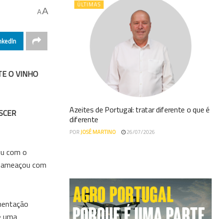
ÚLTIMAS
A
A
nkedIn
E O VINHO
Azeites de Portugal: tratar diferente o que é
SCER
diferente
POR
JOSÉ MARTINO
26/07/2026
eu com o
no ameaçou com
mentação
e uma