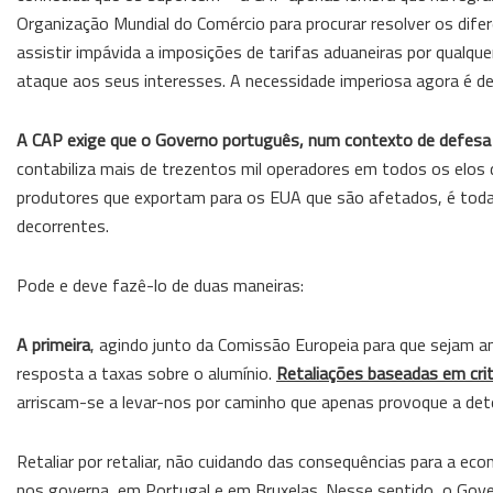
Organização Mundial do Comércio para procurar resolver os di
assistir impávida a imposições de tarifas aduaneiras por qualqu
ataque aos seus interesses. A necessidade imperiosa agora é de
A CAP exige que o Governo português, num contexto de defesa do
contabiliza mais de trezentos mil operadores em todos os elos 
produtores que exportam para os EUA que são afetados, é toda 
decorrentes.
Pode e deve fazê-lo de duas maneiras:
A primeira
, agindo junto da Comissão Europeia para que sejam a
resposta a taxas sobre o alumínio.
Retaliações baseadas em cri
arriscam-se a levar-nos por caminho que apenas provoque a de
Retaliar por retaliar, não cuidando das consequências para a ec
nos governa, em Portugal e em Bruxelas. Nesse sentido, o Gover