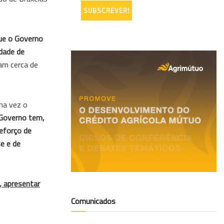
que o Governo
dade de
am cerca de
ma vez o
Governo tem,
eforço de
e e de
, apresentar
Comunicados