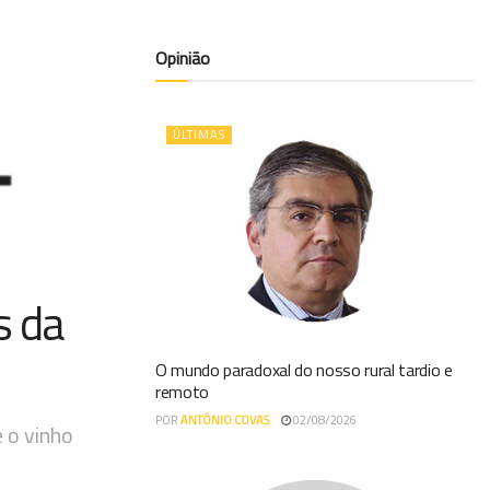
Opinião
ÚLTIMAS
s da
O mundo paradoxal do nosso rural tardio e
remoto
POR
ANTÓNIO COVAS
02/08/2026
 o vinho