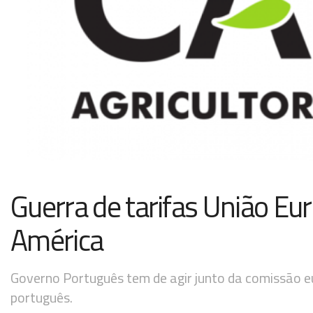
Guerra de tarifas União Eu
América
Governo Português tem de agir junto da comissão e
português.