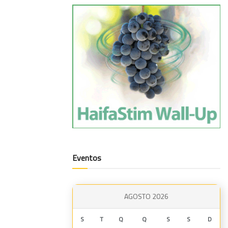
Eventos
AGOSTO 2026
S
T
Q
Q
S
S
D