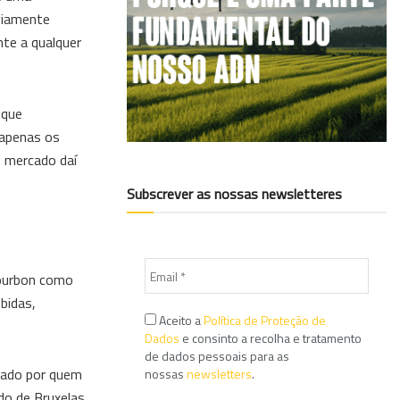
viamente
nte a qualquer
 que
 apenas os
e mercado daí
Subscrever as nossas newsletteres
Bourbon como
bidas,
Aceito a
Política de Proteção de
Dados
e consinto a recolha e tratamento
de dados pessoais para as
itado por quem
nossas
newsletters
.
do de Bruxelas