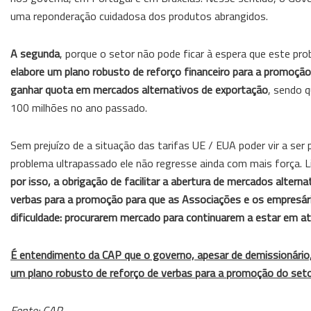
uma reponderação cuidadosa dos produtos abrangidos.
A segunda
, porque o setor não pode ficar à espera que este pro
elabore um plano robusto de reforço financeiro para a promoç
ganhar quota em mercados alternativos de exportação
, sendo 
100 milhões no ano passado.
Sem prejuízo de a situação das tarifas UE / EUA poder vir a se
problema ultrapassado ele não regresse ainda com mais força. Lid
por isso, a obrigação de facilitar a abertura de mercados alter
verbas para a promoção para que as Associações e os empresár
dificuldade: procurarem mercado para continuarem a estar em at
É entendimento da CAP que o governo, apesar de demissionário,
um plano robusto de reforço de verbas para a promoção do set
Fonte: CAP