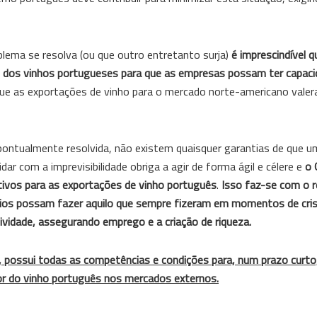
blema se resolva (ou que outro entretanto surja)
é imprescindível 
ão dos vinhos portugueses para que as empresas possam ter capaci
que as exportações de vinho para o mercado norte-americano valer
r pontualmente resolvida, não existem quaisquer garantias de que u
ar com a imprevisibilidade obriga a agir de forma ágil e célere e
o 
nativos para as exportações de vinho português
.
Isso faz-se com o r
ios possam fazer aquilo que sempre fizeram em momentos de cris
ividade, assegurando emprego e a criação de riqueza.
 possui todas as competências e condições para, num prazo curto
or do vinho português nos mercados externos.