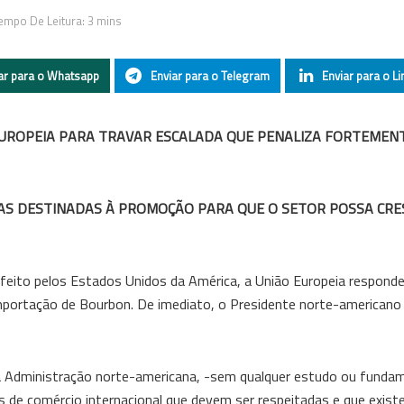
empo De Leitura: 3 mins
ar para o Whatsapp
Enviar para o Telegram
Enviar para o Li
UROPEIA PARA TRAVAR ESCALADA QUE PENALIZA FORTEMENT
AS DESTINADAS À PROMOÇÃO PARA QUE O SETOR POSSA CRE
feito pelos Estados Unidos da América, a União Europeia respond
 importação de Bourbon. De imediato, o Presidente norte-america
a Administração norte-americana, -sem qualquer estudo ou funda
 de comércio internacional que devem ser respeitadas e que exist