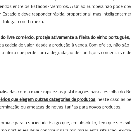
ferendos entre os Estados-Membros. A União Europeia não pode ob
er Estado e deve responder rápida, proporcional, mas inteligenteme
 dialogar com firmeza.
 livre comércio, proteja ativamente a fileira do vinho português
,
da cadeia de valor, desde a produção à venda. Com efeito, não são
a fileira que perde com a degradação de condições comerciais e d
nalisadas com a maior rapidez as justificações para a escolha do 
térios que elegem outras categorias de produtos
, neste caso as be
terminação ou ameaças de novas tarifas para novos produtos.
onomia e para a sociedade é algo que, em absoluto, tem que ser ev
no português deve contribuir para minimizar esta situação, exigin