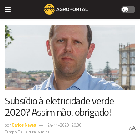
Subsídio à eletricidade verde
2020? Assim não, obrigado!
por
Carlos Neves
24-11-2020 | 20:30
A
A
Tempo De Leitura: 4 mins