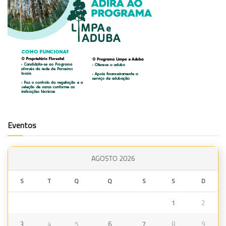
Eventos
AGOSTO 2026
S
T
Q
Q
S
S
D
1
2
3
4
5
6
7
8
9