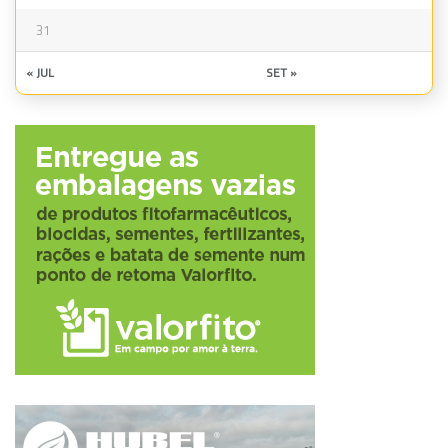
31
« JUL
SET »