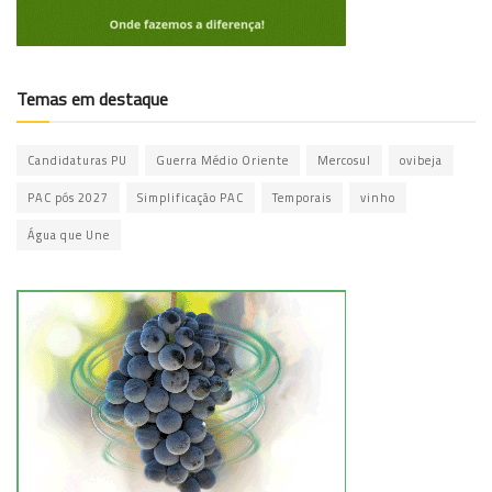
Temas em destaque
Candidaturas PU
Guerra Médio Oriente
Mercosul
ovibeja
PAC pós 2027
Simplificação PAC
Temporais
vinho
Água que Une