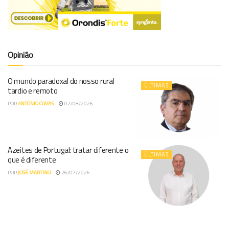
Opinião
O mundo paradoxal do nosso rural
ÚLTIMAS
tardio e remoto
POR
ANTÓNIO COVAS
02/08/2026
Azeites de Portugal: tratar diferente o
ÚLTIMAS
que é diferente
POR
JOSÉ MARTINO
26/07/2026