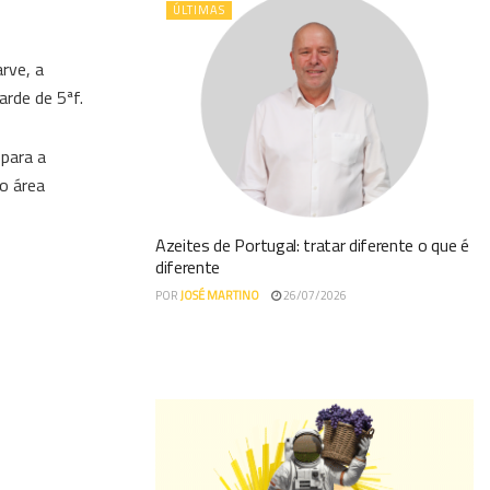
ÚLTIMAS
rve, a
arde de 5ªf.
para a
o área
Azeites de Portugal: tratar diferente o que é
diferente
POR
JOSÉ MARTINO
26/07/2026