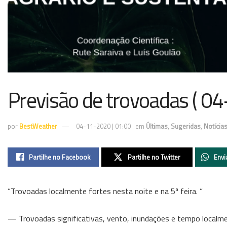
Previsão de trovoadas ( 04
por
BestWeather
04-11-2020 | 01:00
em
Últimas
,
Sugeridas
,
Notícia
Partilhe no Facebook
Partilhe no Twitter
Envi
“Trovoadas localmente fortes nesta noite e na 5ª feira. “
— Trovoadas significativas, vento, inundações e tempo localme