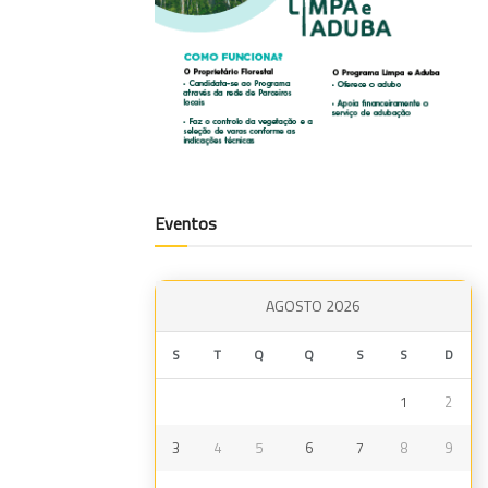
Eventos
AGOSTO 2026
S
T
Q
Q
S
S
D
1
2
3
4
5
6
7
8
9