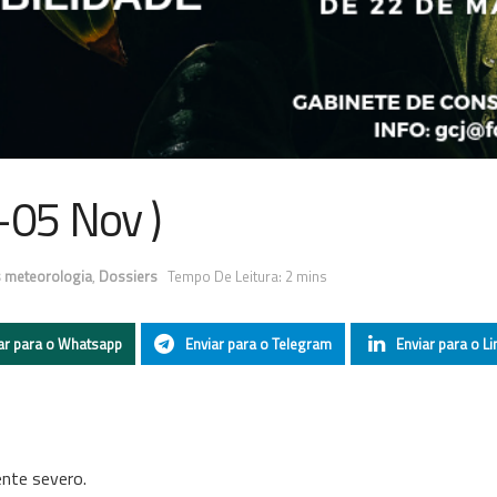
-05 Nov )
s meteorologia
,
Dossiers
Tempo De Leitura: 2 mins
ar para o Whatsapp
Enviar para o Telegram
Enviar para o Li
nte severo.