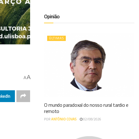
Opinião
ÚLTIMAS
A
A
nkedIn
O mundo paradoxal do nosso rural tardio e
remoto
POR
ANTÓNIO COVAS
02/08/2026