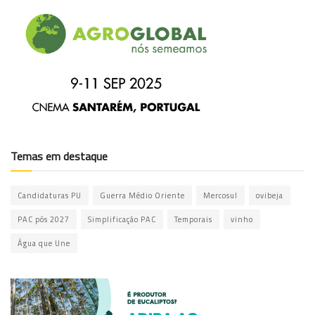
Temas em destaque
Candidaturas PU
Guerra Médio Oriente
Mercosul
ovibeja
PAC pós 2027
Simplificação PAC
Temporais
vinho
Água que Une