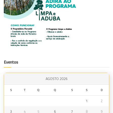
Eventos
AGOSTO 2026
S
T
Q
Q
S
S
D
1
2
3
4
5
6
7
8
9