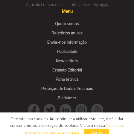
Agrícola Comum e a sua aplicação em Portugal.
Menu
Quem somos
Relatórios anuais
Envie-nos informação
Publicidade
Newsletters
Estatuto Editorial
Ficha técnica
Proteção de Dados Pessoais
Disclaimer
Este site usa cookies. Ao continuar a utilizar este site, está a dar
consentimento à utilização de cookies. Visite a nossa
Política de
© Agroportal. All Rights reserved.
Protecção de dados e Cookies
.
Aceito