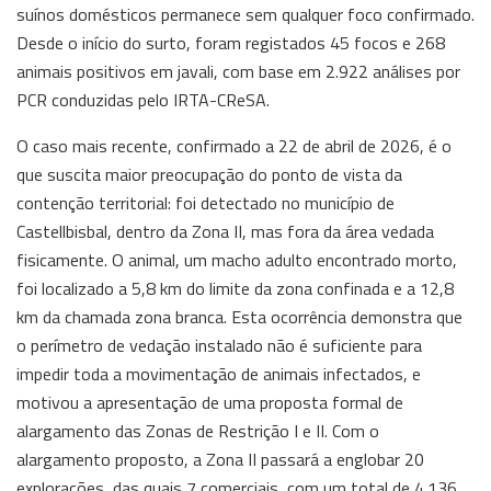
suínos domésticos permanece sem qualquer foco confirmado.
Desde o início do surto, foram registados 45 focos e 268
animais positivos em javali, com base em 2.922 análises por
PCR conduzidas pelo IRTA-CReSA.
O caso mais recente, confirmado a 22 de abril de 2026, é o
que suscita maior preocupação do ponto de vista da
contenção territorial: foi detectado no município de
Castellbisbal, dentro da Zona II, mas fora da área vedada
fisicamente. O animal, um macho adulto encontrado morto,
foi localizado a 5,8 km do limite da zona confinada e a 12,8
km da chamada zona branca. Esta ocorrência demonstra que
o perímetro de vedação instalado não é suficiente para
impedir toda a movimentação de animais infectados, e
motivou a apresentação de uma proposta formal de
alargamento das Zonas de Restrição I e II. Com o
alargamento proposto, a Zona II passará a englobar 20
explorações, das quais 7 comerciais, com um total de 4.136