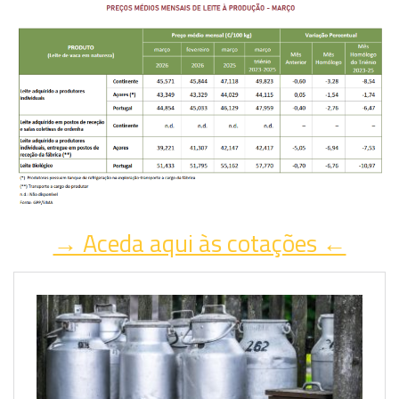
→ Aceda aqui às cotações ←