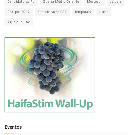
Candidaturas PU
Guerra Médio Oriente
Mercosul
ovibeja
PAC pós 2027
Simplificação PAC
Temporais
vinho
Água que Une
Eventos