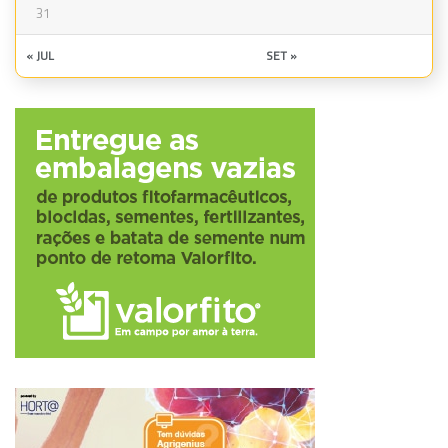
31
« JUL
SET »