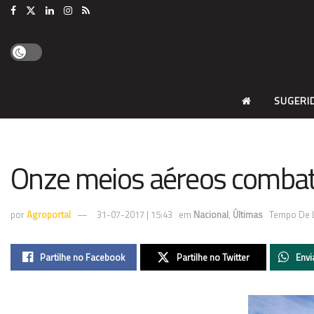
SUGERI
Onze meios aéreos combat
por
Agroportal
31-07-2017 | 15:43
em
Nacional
,
Últimas
Tempo De L
Partilhe no Facebook
Partilhe no Twitter
Envi