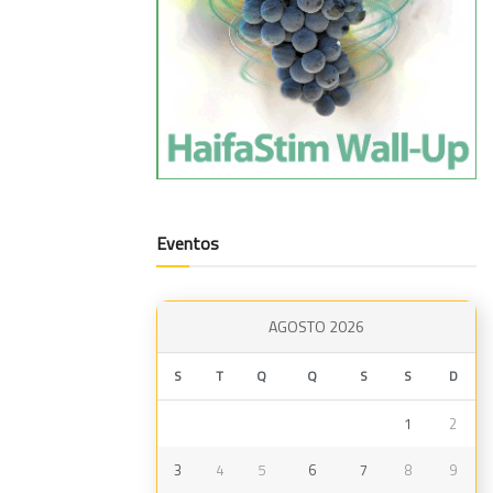
Eventos
AGOSTO 2026
S
T
Q
Q
S
S
D
1
2
3
4
5
6
7
8
9