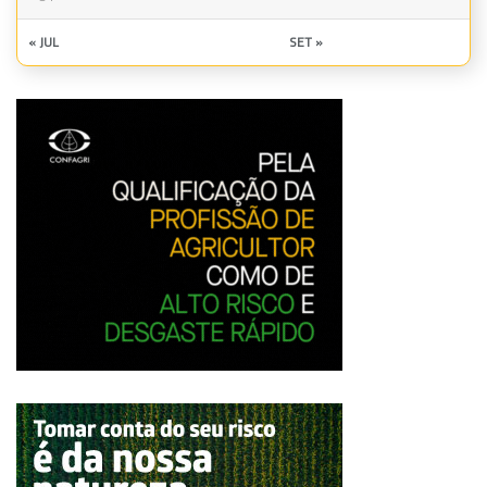
« JUL
SET »