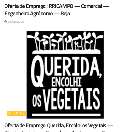
Oferta de Emprego: IRRICAMPO — Comercial —
Engenheiro Agrónomo — Beja
06/08/2026
OFERTAS
Oferta de Emprego: Querida, Encolhi os Vegetais —