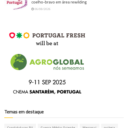
coelho-bravo em área rewilding
06/08/2026
Temas em destaque
Candidaturas PU
Guerra Médio Oriente
Mercosul
ovibeja